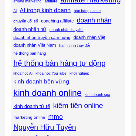
affiliate
affiiate marketing
AI trong kinh doanh
AI
bán hàng online
doanh nhân
coaching affiliate
chuyển đổi số
doanh nhân nữ
doanh nhân thay đổi
doanh nhân Việt
doanh nhân truyền cảm hứng
doanh nhân Việt Nam
hành trình thay đổi
hệ thống bán hàng
hệ thống bán hàng tự động
khóa học AI
khóa học YouTube
khởi nghiệp
kinh doanh bền vững
kinh doanh online
kinh doanh spa
kiếm tiền online
kinh doanh tử tế
mmo
marketing online
Nguyễn Hữu Tuyên