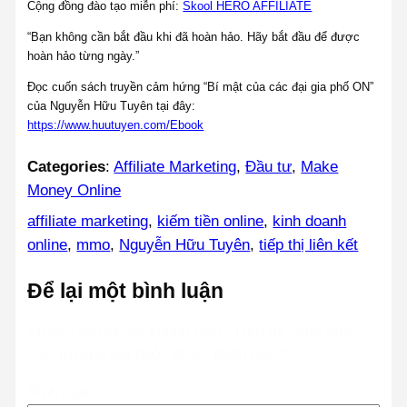
Cộng đồng đào tạo miễn phí:
Skool HERO AFFILIATE
“Bạn không cần bắt đầu khi đã hoàn hảo. Hãy bắt đầu để được
hoàn hảo từng ngày.”
Đọc cuốn sách truyền cảm hứng “Bí mật của các đại gia phố ON”
của Nguyễn Hữu Tuyên tại đây:
https://www.huutuyen.com/Ebook
Categories
:
Affiliate Marketing
, 
Đầu tư
, 
Make
Money Online
affiliate marketing
, 
kiếm tiền online
, 
kinh doanh
online
, 
mmo
, 
Nguyễn Hữu Tuyên
, 
tiếp thị liên kết
Để lại một bình luận
Email của bạn sẽ không được hiển thị công khai.
Các trường bắt buộc được đánh dấu
*
Bình luận
*