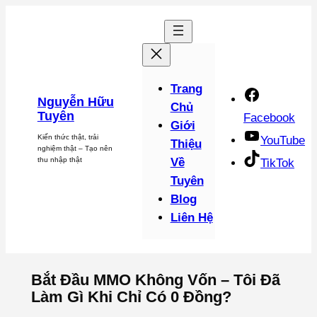
Chuyển
đến
phần
nội
dung
Trang
Nguyễn Hữu
Chủ
Tuyên
Facebook
Giới
Kiến thức thật, trải
YouTube
Thiệu
nghiệm thật – Tạo nên
thu nhập thật
Về
TikTok
Tuyên
Blog
Liên Hệ
Bắt Đầu MMO Không Vốn – Tôi Đã
Làm Gì Khi Chỉ Có 0 Đồng?