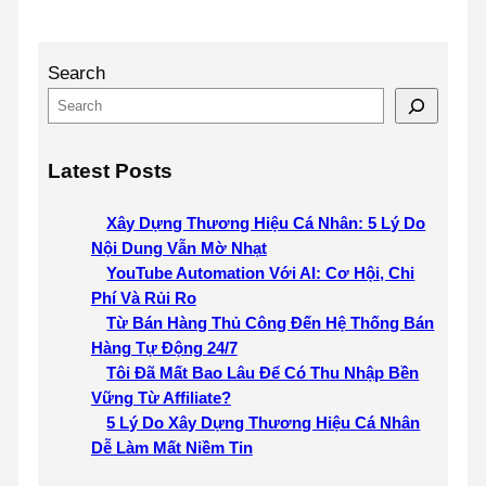
Search
Latest Posts
Xây Dựng Thương Hiệu Cá Nhân: 5 Lý Do
Nội Dung Vẫn Mờ Nhạt
YouTube Automation Với AI: Cơ Hội, Chi
Phí Và Rủi Ro
Từ Bán Hàng Thủ Công Đến Hệ Thống Bán
Hàng Tự Động 24/7
Tôi Đã Mất Bao Lâu Để Có Thu Nhập Bền
Vững Từ Affiliate?
5 Lý Do Xây Dựng Thương Hiệu Cá Nhân
Dễ Làm Mất Niềm Tin