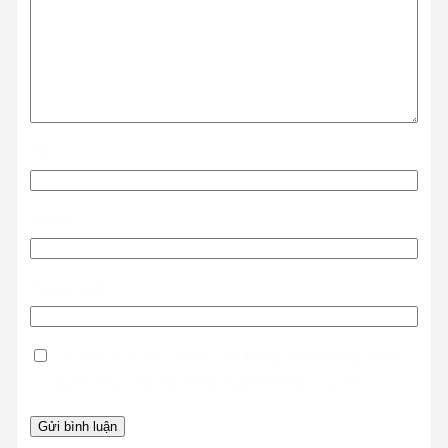
Tên
*
Email
*
Trang web
Lưu tên của tôi, email, và trang web trong trình
duyệt này cho lần bình luận kế tiếp của tôi.