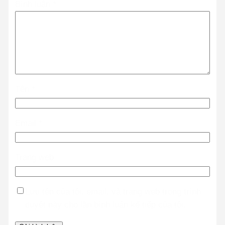
Bình luận
*
Tên
*
Email
*
Trang web
Lưu tên của tôi, email, và trang web trong trình
duyệt này cho lần bình luận kế tiếp của tôi.