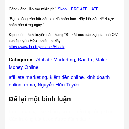
Cộng đồng đào tạo miễn phí:
Skool HERO AFFILIAT
E
“Bạn không cần bắt đầu khi đã hoàn hảo. Hãy bắt đầu để được
hoàn hảo từng ngày.”
Đọc cuốn sách truyền cảm hứng “Bí mật của các đại gia phố ON”
của Nguyễn Hữu Tuyên tại đây:
https://www.huutuyen.com/Ebook
Categories
:
Affiliate Marketing
, 
Đầu tư
, 
Make
Money Online
affiliate marketing
, 
kiếm tiền online
, 
kinh doanh
online
, 
mmo
, 
Nguyễn Hữu Tuyên
Để lại một bình luận
Email của bạn sẽ không được hiển thị công khai.
Các trường bắt buộc được đánh dấu
*