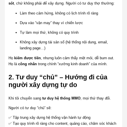
sót
, chứ không phải để xây dựng. Người có tư duy thợ thường:
Làm theo cảm hứng, không có lịch trình rõ ràng
Dựa vào “vận may” thay vì chiến lược
Tự làm mọi thứ, không có quy trình
Không xây dựng tài sản số (hệ thống nội dung, email,
landing page…)
Họ
kiếm được tiền
, nhưng luôn cảm thấy mệt mỏi, dễ burn out.
Họ là
công nhân
trong chính “xưởng kinh doanh” của mình.
2.
Tư duy “chủ” – Hướng đi của
người xây dựng tự do
Khi tôi chuyển sang
tư duy hệ thống MMO
, mọi thứ thay đổi.
Người có tư duy “chủ” sẽ:
✅ Tập trung xây dựng hệ thống vận hành tự động
✅ Tạo quy trình rõ ràng cho content, quảng cáo, chăm sóc khách