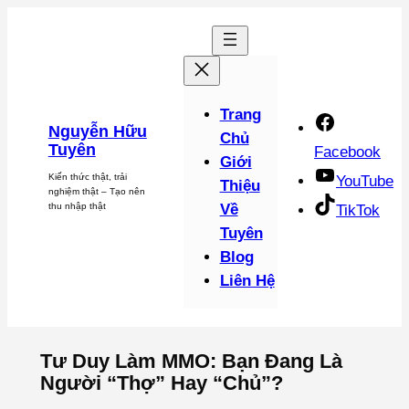
Chuyển
đến
phần
nội
dung
Trang
Nguyễn Hữu
Chủ
Tuyên
Facebook
Giới
Kiến thức thật, trải
YouTube
Thiệu
nghiệm thật – Tạo nên
thu nhập thật
Về
TikTok
Tuyên
Blog
Liên Hệ
Tư Duy Làm MMO: Bạn Đang Là
Người “Thợ” Hay “Chủ”?