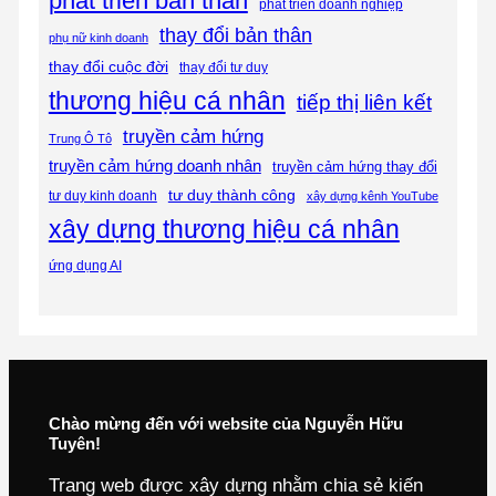
phát triển bản thân
phát triển doanh nghiệp
thay đổi bản thân
phụ nữ kinh doanh
thay đổi cuộc đời
thay đổi tư duy
thương hiệu cá nhân
tiếp thị liên kết
truyền cảm hứng
Trung Ô Tô
truyền cảm hứng doanh nhân
truyền cảm hứng thay đổi
tư duy thành công
tư duy kinh doanh
xây dựng kênh YouTube
xây dựng thương hiệu cá nhân
ứng dụng AI
Chào mừng đến với website của Nguyễn Hữu
Tuyên!
Trang web được xây dựng nhằm chia sẻ kiến