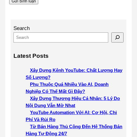
Search
Latest Posts
Xây Dựng Kênh YouTube: Chất Lượng Hay
Số Lượng?
Phụ Thuộc Quá Nhiều Vào AI, Doanh
Nghiệp Có Thể Mất Gì Đây?
Xây Dựng Thương Hiệu Cá Nhân: 5 Lý Do
Nội Dung Vẫn Mờ Nhạt
YouTube Automation Với AI: Cơ Hội, Chi
Phí Và Rủi Ro
Từ Bán Hàng Thủ Công Đến Hệ Thống Bán
Hàng Tự Động 24/7