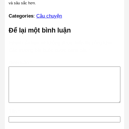
và sâu sắc hơn.
Categories
:
Câu chuyện
Để lại một bình luận
Email của bạn sẽ không được hiển thị công khai.
Các trường bắt buộc được đánh dấu
*
Bình luận
*
Tên
*