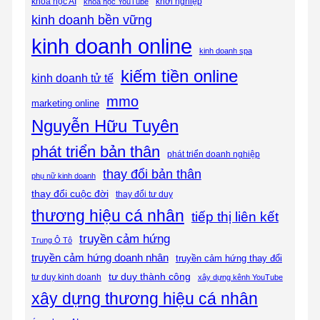
khóa học AI
khóa học YouTube
khởi nghiệp
kinh doanh bền vững
kinh doanh online
kinh doanh spa
kiếm tiền online
kinh doanh tử tế
mmo
marketing online
Nguyễn Hữu Tuyên
phát triển bản thân
phát triển doanh nghiệp
thay đổi bản thân
phụ nữ kinh doanh
thay đổi cuộc đời
thay đổi tư duy
thương hiệu cá nhân
tiếp thị liên kết
truyền cảm hứng
Trung Ô Tô
truyền cảm hứng doanh nhân
truyền cảm hứng thay đổi
tư duy thành công
tư duy kinh doanh
xây dựng kênh YouTube
xây dựng thương hiệu cá nhân