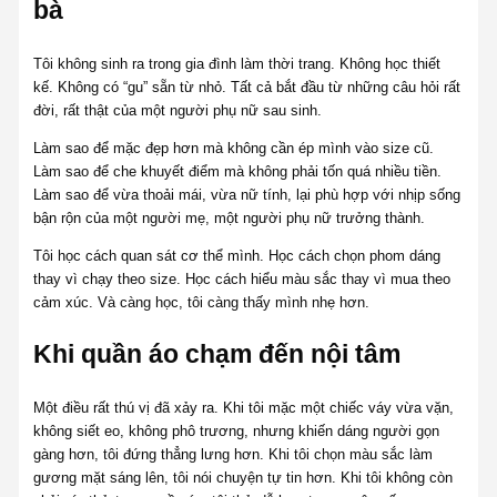
bà
Tôi không sinh ra trong gia đình làm thời trang. Không học thiết
kế. Không có “gu” sẵn từ nhỏ. Tất cả bắt đầu từ những câu hỏi rất
đời, rất thật của một người phụ nữ sau sinh.
Làm sao để mặc đẹp hơn mà không cần ép mình vào size cũ.
Làm sao để che khuyết điểm mà không phải tốn quá nhiều tiền.
Làm sao để vừa thoải mái, vừa nữ tính, lại phù hợp với nhịp sống
bận rộn của một người mẹ, một người phụ nữ trưởng thành.
Tôi học cách quan sát cơ thể mình. Học cách chọn phom dáng
thay vì chạy theo size. Học cách hiểu màu sắc thay vì mua theo
cảm xúc. Và càng học, tôi càng thấy mình nhẹ hơn.
Khi quần áo chạm đến nội tâm
Một điều rất thú vị đã xảy ra. Khi tôi mặc một chiếc váy vừa vặn,
không siết eo, không phô trương, nhưng khiến dáng người gọn
gàng hơn, tôi đứng thẳng lưng hơn. Khi tôi chọn màu sắc làm
gương mặt sáng lên, tôi nói chuyện tự tin hơn. Khi tôi không còn