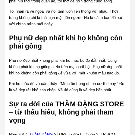
phải nín thở trong quần áo, tôi thở dễ hơn trong cuộc sống.
Tôi nhận ra vẻ ngoài và nội tâm luôn liên thông với nhau. Thời
trang không chỉ là thứ bạn mặc lên người. Nó là cách bạn đối xử
với chính mình mỗi ngày.
Phụ nữ đẹp nhất khi họ không còn
phải gồng
Phụ nữ đẹp nhất không phải khi họ mặc bộ đồ đắt nhất. Cũng
không phải khi họ giống ai đó trên mạng xã hội. Phụ nữ đẹp nhất
khi họ không còn phải gồng để vừa với một khuôn mẫu nào đó.
Khi họ mặc đồ và cảm thấy: “Mình ổn trong chính cơ thể này.” Đó
là vẻ đẹp rất khó sao chép. Và đó cũng là vẻ đẹp bền nhất.
Sự ra đời của THẮM ĐẶNG STORE
– từ thấu hiểu, không phải tham
vọng
Năm 2017,
THẮM ĐẶNG
STORE ra đời tại Quận 3, TP.HCM.