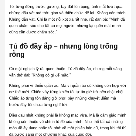
Tôi từng đứng trước gương, tay đặt lên bụng, ánh mắt lướt qua
những dấu vết mà thời gian và thiên chức để lại. Không oán trách.
Không dằn vặt. Chỉ là một nỗi xót xa rất nhẹ, rất đàn bà: “Mình đã
quen chăm sóc cho tất cả mọi người, nhưng lại quên mất mình
cũng cần được chăm sóc.”
Tủ đồ đầy ắp – nhưng lòng trống
rỗng
Có một nghịch lý rất quen thuộc. Tủ đồ đầy ắp, nhưng mỗi sáng
vẫn thở dài: “Không có gì để mặc.”
Không phải vì thiếu quần áo. Mà vì quần áo cũ không còn hợp với
cơ thể mới. Chiếc váy từng khiến tôi tự tin giờ trở nên chật chội.
Chiếc áo từng tôn dáng giờ phơi bày những khuyết điểm mà
trước đây tôi chưa từng nghĩ tới.
Điều đau nhất không phải là không mặc vừa. Mà là cảm giác mình
không còn thuộc về chính tủ đồ của mình. Như thể tất cả những
món đồ ấy đang nhắc tôi nhớ về một phiên bản cũ, trong khi tôi thì
đã bước sang một chương khác của cuộc đời.