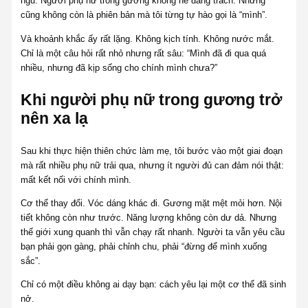
ngủ. Người phụ nữ trong gương không hề đáng trách. Nhưng
cũng không còn là phiên bản mà tôi từng tự hào gọi là “mình”.
Và khoảnh khắc ấy rất lặng. Không kịch tính. Không nước mắt.
Chỉ là một câu hỏi rất nhỏ nhưng rất sâu: “Mình đã đi qua quá
nhiều, nhưng đã kịp sống cho chính mình chưa?”
Khi người phụ nữ trong gương trở
nên xa lạ
Sau khi thực hiện thiên chức làm mẹ, tôi bước vào một giai đoạn
mà rất nhiều phụ nữ trải qua, nhưng ít người đủ can đảm nói thật:
mất kết nối với chính mình.
Cơ thể thay đổi. Vóc dáng khác đi. Gương mặt mệt mỏi hơn. Nội
tiết không còn như trước. Năng lượng không còn dư dả. Nhưng
thế giới xung quanh thì vẫn chạy rất nhanh. Người ta vẫn yêu cầu
bạn phải gọn gàng, phải chỉnh chu, phải “đừng để mình xuống
sắc”.
Chỉ có một điều không ai dạy bạn: cách yêu lại một cơ thể đã sinh
nở.