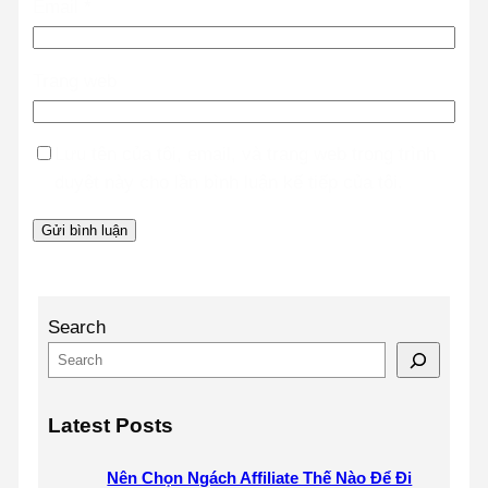
Email
*
Trang web
Lưu tên của tôi, email, và trang web trong trình
duyệt này cho lần bình luận kế tiếp của tôi.
Search
Latest Posts
Nên Chọn Ngách Affiliate Thế Nào Để Đi