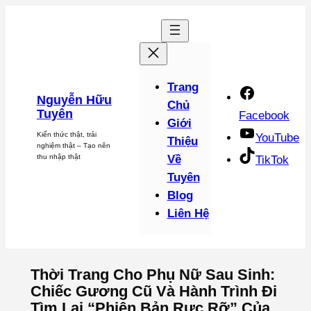
Chuyển
đến
phần
nội
dung
Trang
Nguyễn Hữu
Chủ
Tuyên
Facebook
Giới
Kiến thức thật, trải
YouTube
Thiệu
nghiệm thật – Tạo nên
thu nhập thật
Về
TikTok
Tuyên
Blog
Liên Hệ
Thời Trang Cho Phụ Nữ Sau Sinh:
Chiếc Gương Cũ Và Hành Trình Đi
Tìm Lại “Phiên Bản Rực Rỡ” Của