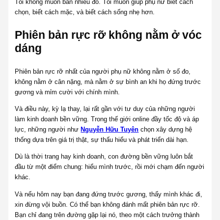
Tôi không muốn bán nhiều đồ. Tôi muốn giúp phụ nữ biết cách
chọn, biết cách mặc, và biết cách sống nhẹ hơn.
Phiên bản rực rỡ không nằm ở vóc
dáng
Phiên bản rực rỡ nhất của người phụ nữ không nằm ở số đo,
không nằm ở cân nặng, mà nằm ở sự bình an khi họ đứng trước
gương và mỉm cười với chính mình.
Và điều này, kỳ lạ thay, lại rất gần với tư duy của những người
làm kinh doanh bền vững. Trong thế giới online đầy tốc độ và áp
lực, những người như
Nguyễn Hữu Tuyên
chọn xây dựng hệ
thống dựa trên giá trị thật, sự thấu hiểu và phát triển dài hạn.
Dù là thời trang hay kinh doanh, con đường bền vững luôn bắt
đầu từ một điểm chung: hiểu mình trước, rồi mới chạm đến người
khác.
Và nếu hôm nay bạn đang đứng trước gương, thấy mình khác đi,
xin đừng vội buồn. Có thể bạn không đánh mất phiên bản rực rỡ.
Bạn chỉ đang trên đường gặp lại nó, theo một cách trưởng thành