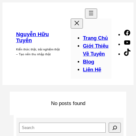
Chuyển
đến
phần
nội
F
Nguyễn Hữu
dung
Trang Chủ
Tuyên
Y
Giới Thiệu
Kiến thức thật, trải nghiệm thật
Ti
Về Tuyên
– Tạo nên thu nhập thật
Blog
Liên Hệ
No posts found
S
e