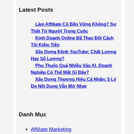
a
Latest Posts
r
c
Làm Affiliate Có Bền Vững Không? Sự
h
Thật Từ Người Trong Cuộc
Kinh Doanh Online Đã Thay Đổi Cách
Tôi Kiếm Tiền
Xây Dựng Kênh YouTube: Chất Lượng
Hay Số Lượng?
Phụ Thuộc Quá Nhiều Vào AI, Doanh
Nghiệp Có Thể Mất Gì Đây?
Xây Dựng Thương Hiệu Cá Nhân: 5 Lý
Do Nội Dung Vẫn Mờ Nhạt
Danh Mục
Affiliate Marketing