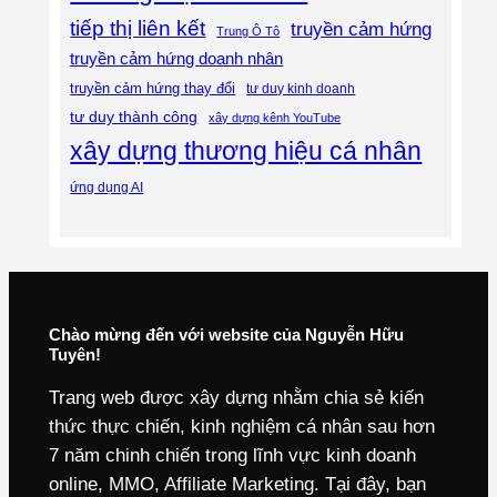
tiếp thị liên kết
truyền cảm hứng
Trung Ô Tô
truyền cảm hứng doanh nhân
truyền cảm hứng thay đổi
tư duy kinh doanh
tư duy thành công
xây dựng kênh YouTube
xây dựng thương hiệu cá nhân
ứng dụng AI
Chào mừng đến với website của Nguyễn Hữu
Tuyên!
Trang web được xây dựng nhằm chia sẻ kiến
thức thực chiến, kinh nghiệm cá nhân sau hơn
7 năm chinh chiến trong lĩnh vực kinh doanh
online, MMO, Affiliate Marketing. Tại đây, bạn