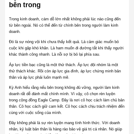
bên trong
Trong kinh doanh, cám dỗ lớn nhất không phải lúc nào cũng đến
từ bên ngoài. Nó có thể đến từ chính bên trong người làm kinh
doanh.
Đó là sự nóng vội khi chưa thấy kết quả. Là cảm giác muốn bỏ
cuộc khi gặp khó khăn. Là ham muốn đi đường tắt khi thấy người
khác thành công nhanh. Là nỗi sợ bị bỏ lại phía sau.
Áp lực tiền bạc cũng là một thử thách. Áp lực đội nhóm là một
thử thách khác. Rồi còn áp lực gia đình, áp lực chứng minh bản
thân và áp lực phải luôn mạnh mẽ.
Kỳ Anh hiểu rằng nếu bên trong không đủ vững, người làm kinh
doanh rất dễ đánh mất chính mình. Vì vậy, cô chọn rèn luyện
trong cộng đồng Eagle Camp. Đây là nơi cô học cách làm chủ bản
thân. Cô học cách giữ cam kết. Cô học cách chịu trách nhiệm đến
cùng với cuộc sống của mình.
Đây không phải là sự rèn luyện mang tính hình thức. Với doanh
nhân, kỷ luật bản thân là hàng rào bảo vệ giá trị cá nhân. Nó giúp