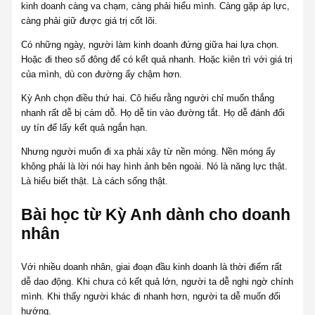
kinh doanh càng va chạm, càng phải hiểu mình. Càng gặp áp lực,
càng phải giữ được giá trị cốt lõi.
Có những ngày, người làm kinh doanh đứng giữa hai lựa chọn.
Hoặc đi theo số đông để có kết quả nhanh. Hoặc kiên trì với giá trị
của mình, dù con đường ấy chậm hơn.
Kỳ Anh chọn điều thứ hai. Cô hiểu rằng người chỉ muốn thắng
nhanh rất dễ bị cám dỗ. Họ dễ tin vào đường tắt. Họ dễ đánh đổi
uy tín để lấy kết quả ngắn hạn.
Nhưng người muốn đi xa phải xây từ nền móng. Nền móng ấy
không phải là lời nói hay hình ảnh bên ngoài. Nó là năng lực thật.
Là hiểu biết thật. Là cách sống thật.
Bài học từ Kỳ Anh dành cho doanh
nhân
Với nhiều doanh nhân, giai đoạn đầu kinh doanh là thời điểm rất
dễ dao động. Khi chưa có kết quả lớn, người ta dễ nghi ngờ chính
mình. Khi thấy người khác đi nhanh hơn, người ta dễ muốn đổi
hướng.