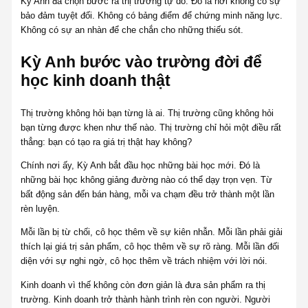
Kỳ Anh đã chọn bước ra thị trường tự do. Đó là nơi không có sự
bảo đảm tuyệt đối. Không có bảng điểm để chứng minh năng lực.
Không có sự an nhàn để che chắn cho những thiếu sót.
Kỳ Anh bước vào trường đời để
học kinh doanh thật
Thị trường không hỏi bạn từng là ai. Thị trường cũng không hỏi
bạn từng được khen như thế nào. Thị trường chỉ hỏi một điều rất
thẳng: bạn có tạo ra giá trị thật hay không?
Chính nơi ấy, Kỳ Anh bắt đầu học những bài học mới. Đó là
những bài học không giảng đường nào có thể dạy trọn vẹn. Từ
bất động sản đến bán hàng, mỗi va chạm đều trở thành một lần
rèn luyện.
Mỗi lần bị từ chối, cô học thêm về sự kiên nhẫn. Mỗi lần phải giải
thích lại giá trị sản phẩm, cô học thêm về sự rõ ràng. Mỗi lần đối
diện với sự nghi ngờ, cô học thêm về trách nhiệm với lời nói.
Kinh doanh vì thế không còn đơn giản là đưa sản phẩm ra thị
trường. Kinh doanh trở thành hành trình rèn con người. Người