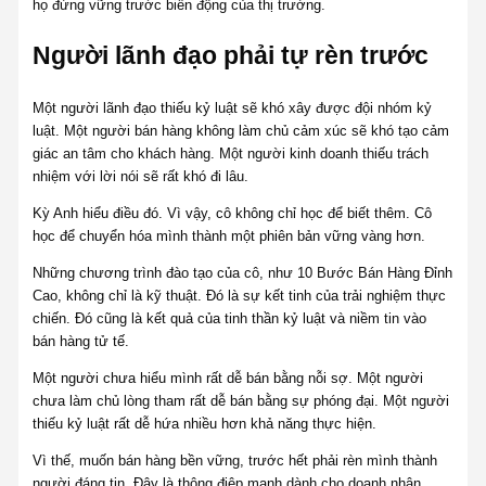
họ đứng vững trước biến động của thị trường.
Người lãnh đạo phải tự rèn trước
Một người lãnh đạo thiếu kỷ luật sẽ khó xây được đội nhóm kỷ
luật. Một người bán hàng không làm chủ cảm xúc sẽ khó tạo cảm
giác an tâm cho khách hàng. Một người kinh doanh thiếu trách
nhiệm với lời nói sẽ rất khó đi lâu.
Kỳ Anh hiểu điều đó. Vì vậy, cô không chỉ học để biết thêm. Cô
học để chuyển hóa mình thành một phiên bản vững vàng hơn.
Những chương trình đào tạo của cô, như 10 Bước Bán Hàng Đỉnh
Cao, không chỉ là kỹ thuật. Đó là sự kết tinh của trải nghiệm thực
chiến. Đó cũng là kết quả của tinh thần kỷ luật và niềm tin vào
bán hàng tử tế.
Một người chưa hiểu mình rất dễ bán bằng nỗi sợ. Một người
chưa làm chủ lòng tham rất dễ bán bằng sự phóng đại. Một người
thiếu kỷ luật rất dễ hứa nhiều hơn khả năng thực hiện.
Vì thế, muốn bán hàng bền vững, trước hết phải rèn mình thành
người đáng tin. Đây là thông điệp mạnh dành cho doanh nhân.