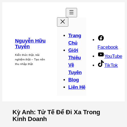
Chuyển
đến
phần
nội
dung
Trang
Nguyễn Hữu
Chủ
Tuyên
Facebook
Giới
Kiến thức thật, trải
YouTube
Thiệu
nghiệm thật – Tạo nên
thu nhập thật
Về
TikTok
Tuyên
Blog
Liên Hệ
Kỳ Anh: Tử Tế Để Đi Xa Trong
Kinh Doanh