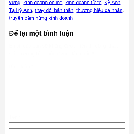
vững
, 
kinh doanh online
, 
kinh doanh tử tế
, 
Kỳ Anh
, 
Tạ Kỳ Anh
, 
thay đổi bản thân
, 
thương hiệu cá nhân
, 
truyền cảm hứng kinh doanh
Để lại một bình luận
Email của bạn sẽ không được hiển thị công khai.
Các trường bắt buộc được đánh dấu
*
Bình luận
*
Tên
*