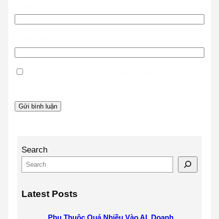
Email
*
Trang web
Lưu tên của tôi, email, và trang web trong trình
duyệt này cho lần bình luận kế tiếp của tôi.
Search
Latest Posts
Phụ Thuộc Quá Nhiều Vào AI, Doanh