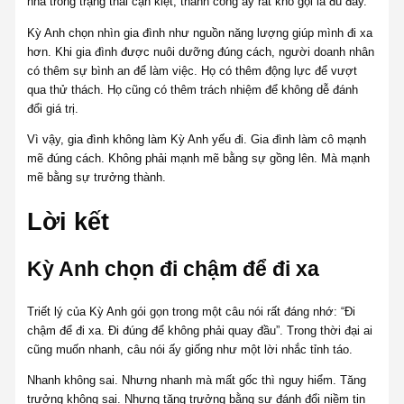
nhà trong trạng thái cạn kiệt, thành công ấy rất khó gọi là đủ đầy.
Kỳ Anh chọn nhìn gia đình như nguồn năng lượng giúp mình đi xa
hơn. Khi gia đình được nuôi dưỡng đúng cách, người doanh nhân
có thêm sự bình an để làm việc. Họ có thêm động lực để vượt
qua thử thách. Họ cũng có thêm trách nhiệm để không dễ đánh
đổi giá trị.
Vì vậy, gia đình không làm Kỳ Anh yếu đi. Gia đình làm cô mạnh
mẽ đúng cách. Không phải mạnh mẽ bằng sự gồng lên. Mà mạnh
mẽ bằng sự trưởng thành.
Lời kết
Kỳ Anh chọn đi chậm để đi xa
Triết lý của Kỳ Anh gói gọn trong một câu nói rất đáng nhớ: “Đi
chậm để đi xa. Đi đúng để không phải quay đầu”. Trong thời đại ai
cũng muốn nhanh, câu nói ấy giống như một lời nhắc tỉnh táo.
Nhanh không sai. Nhưng nhanh mà mất gốc thì nguy hiểm. Tăng
trưởng không sai. Nhưng tăng trưởng bằng sự đánh đổi niềm tin