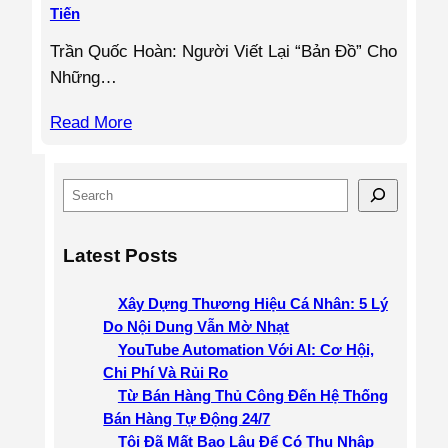
Tiến
Trần Quốc Hoàn: Người Viết Lại “Bản Đồ” Cho
Những…
Read More
S
e
a
Latest Posts
r
c
Xây Dựng Thương Hiệu Cá Nhân: 5 Lý
h
Do Nội Dung Vẫn Mờ Nhạt
YouTube Automation Với AI: Cơ Hội,
Chi Phí Và Rủi Ro
Từ Bán Hàng Thủ Công Đến Hệ Thống
Bán Hàng Tự Động 24/7
Tôi Đã Mất Bao Lâu Để Có Thu Nhập