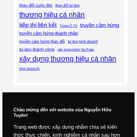
thay đổi cuộc đời
thay đổi tư duy
thương hiệu cá nhân
tiếp thị liên kết
truyền cảm hứng
Trung Ô Tô
truyền cảm hứng doanh nhân
truyền cảm hứng thay đổi
tư duy kinh doanh
tư duy thành công
xây dựng kênh YouTube
xây dựng thương hiệu cá nhân
ứng dụng AI
Chào mừng đến với website của Nguyễn Hữu
Tuyên!
Trang web được xây dựng nhằm chia sẻ kiến
thức thực chiến, kinh nghiệm cá nhân sau hơn