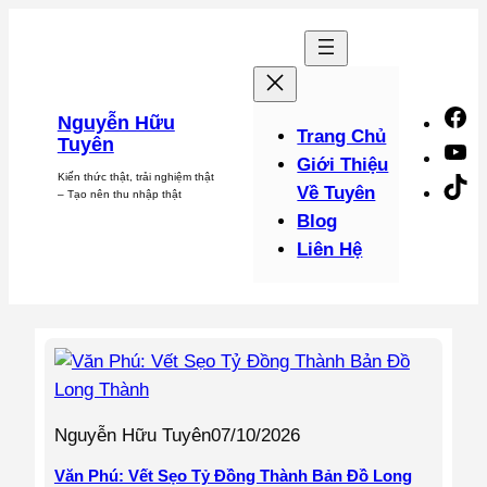
Chuyển
đến
phần
nội
F
Nguyễn Hữu
dung
Trang Chủ
Tuyên
Y
Giới Thiệu
Kiến thức thật, trải nghiệm thật
Ti
Về Tuyên
– Tạo nên thu nhập thật
Blog
Liên Hệ
Nguyễn Hữu Tuyên
07/10/2026
Văn Phú: Vết Sẹo Tỷ Đồng Thành Bản Đồ Long