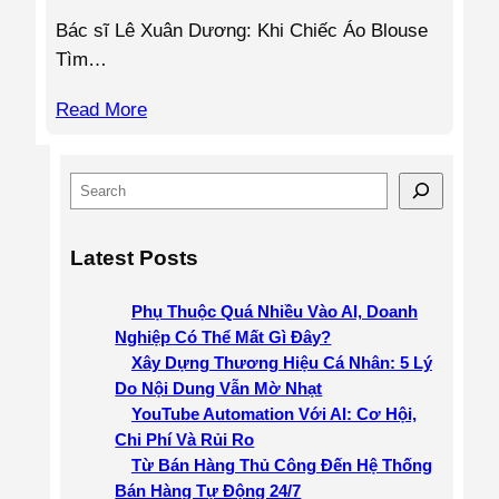
Bác sĩ Lê Xuân Dương: Khi Chiếc Áo Blouse
Tìm…
Read More
S
e
a
Latest Posts
r
c
Phụ Thuộc Quá Nhiều Vào AI, Doanh
h
Nghiệp Có Thể Mất Gì Đây?
Xây Dựng Thương Hiệu Cá Nhân: 5 Lý
Do Nội Dung Vẫn Mờ Nhạt
YouTube Automation Với AI: Cơ Hội,
Chi Phí Và Rủi Ro
Từ Bán Hàng Thủ Công Đến Hệ Thống
Bán Hàng Tự Động 24/7