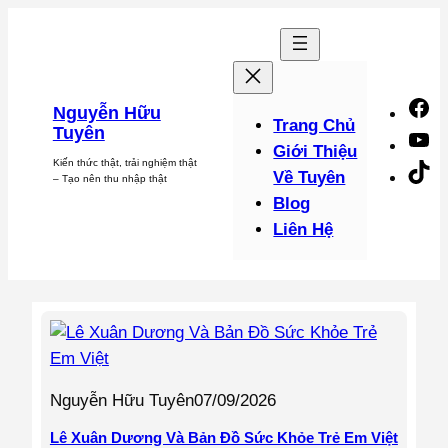
Chuyển
đến
phần
nội
F
Nguyễn Hữu
dung
Trang Chủ
Tuyên
Y
Giới Thiệu
Kiến thức thật, trải nghiệm thật
Ti
Về Tuyên
– Tạo nên thu nhập thật
Blog
Liên Hệ
Nguyễn Hữu Tuyên
07/09/2026
Lê Xuân Dương Và Bản Đồ Sức Khỏe Trẻ Em Việt