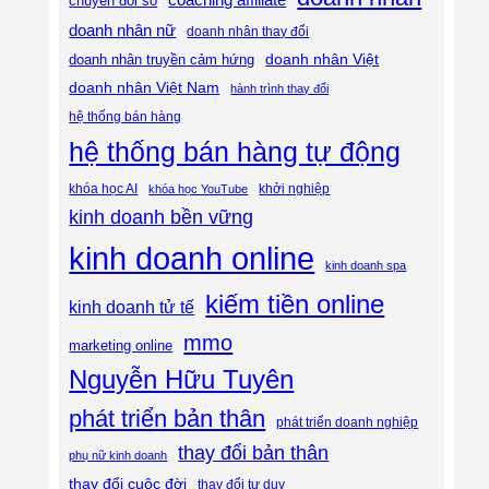
coaching affiliate
chuyển đổi số
doanh nhân nữ
doanh nhân thay đổi
doanh nhân Việt
doanh nhân truyền cảm hứng
doanh nhân Việt Nam
hành trình thay đổi
hệ thống bán hàng
hệ thống bán hàng tự động
khóa học AI
khóa học YouTube
khởi nghiệp
kinh doanh bền vững
kinh doanh online
kinh doanh spa
kiếm tiền online
kinh doanh tử tế
mmo
marketing online
Nguyễn Hữu Tuyên
phát triển bản thân
phát triển doanh nghiệp
thay đổi bản thân
phụ nữ kinh doanh
thay đổi cuộc đời
thay đổi tư duy