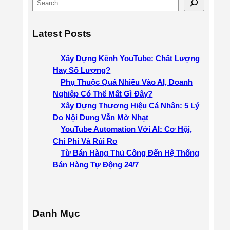
S
e
a
Latest Posts
r
c
Xây Dựng Kênh YouTube: Chất Lượng
h
Hay Số Lượng?
Phụ Thuộc Quá Nhiều Vào AI, Doanh
Nghiệp Có Thể Mất Gì Đây?
Xây Dựng Thương Hiệu Cá Nhân: 5 Lý
Do Nội Dung Vẫn Mờ Nhạt
YouTube Automation Với AI: Cơ Hội,
Chi Phí Và Rủi Ro
Từ Bán Hàng Thủ Công Đến Hệ Thống
Bán Hàng Tự Động 24/7
Danh Mục