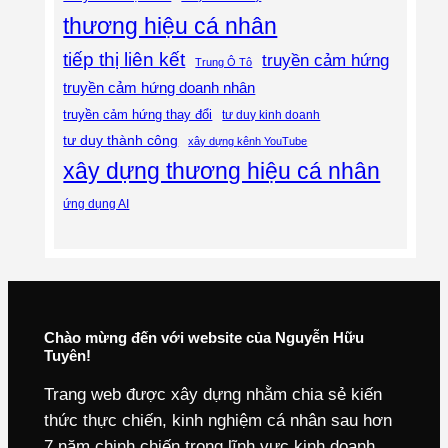
thương hiệu cá nhân
tiếp thị liên kết
truyền cảm hứng
Trung Ô Tô
truyền cảm hứng doanh nhân
truyền cảm hứng thay đổi
tư duy kinh doanh
tư duy thành công
xây dựng kênh YouTube
xây dựng thương hiệu cá nhân
ứng dụng AI
Chào mừng đến với website của Nguyễn Hữu
Tuyên!
Trang web được xây dựng nhằm chia sẻ kiến
thức thực chiến, kinh nghiệm cá nhân sau hơn
7 năm chinh chiến trong lĩnh vực kinh doanh