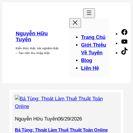
Chuyển
đến
phần
nội
F
Nguyễn Hữu
dung
Trang Chủ
Tuyên
Y
Giới Thiệu
Kiến thức thật, trải nghiệm thật
Ti
Về Tuyên
– Tạo nên thu nhập thật
Blog
Liên Hệ
Nguyễn Hữu Tuyên
06/29/2026
Bá Tùng: Thoát Làm Thuê Thuật Toán Online