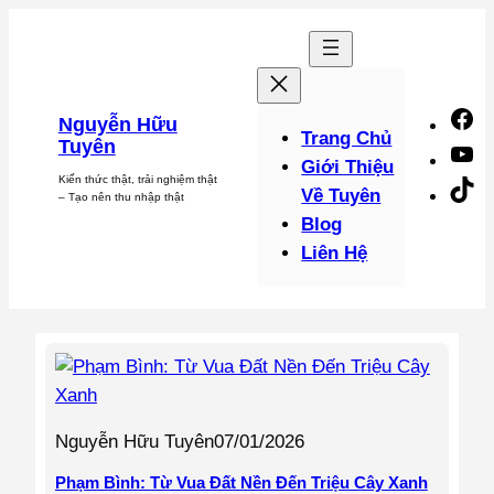
Chuyển
đến
phần
nội
F
Nguyễn Hữu
dung
Trang Chủ
Tuyên
Y
Giới Thiệu
Kiến thức thật, trải nghiệm thật
Ti
Về Tuyên
– Tạo nên thu nhập thật
Blog
Liên Hệ
Nguyễn Hữu Tuyên
07/01/2026
Phạm Bình: Từ Vua Đất Nền Đến Triệu Cây Xanh