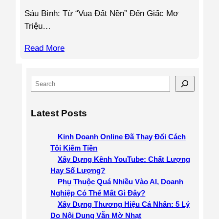
Sáu Bình: Từ “Vua Đất Nền” Đến Giấc Mơ
Triệu…
Read More
S
e
a
Latest Posts
r
c
Kinh Doanh Online Đã Thay Đổi Cách
h
Tôi Kiếm Tiền
Xây Dựng Kênh YouTube: Chất Lượng
Hay Số Lượng?
Phụ Thuộc Quá Nhiều Vào AI, Doanh
Nghiệp Có Thể Mất Gì Đây?
Xây Dựng Thương Hiệu Cá Nhân: 5 Lý
Do Nội Dung Vẫn Mờ Nhạt