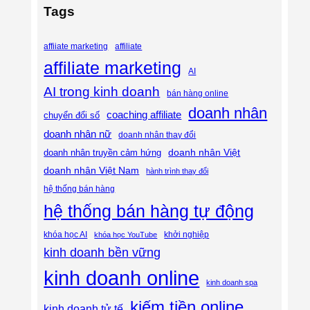
Tags
affiliate
affiiate marketing
affiliate marketing
AI
AI trong kinh doanh
bán hàng online
doanh nhân
coaching affiliate
chuyển đổi số
doanh nhân nữ
doanh nhân thay đổi
doanh nhân Việt
doanh nhân truyền cảm hứng
doanh nhân Việt Nam
hành trình thay đổi
hệ thống bán hàng
hệ thống bán hàng tự động
khóa học AI
khóa học YouTube
khởi nghiệp
kinh doanh bền vững
kinh doanh online
kinh doanh spa
kiếm tiền online
kinh doanh tử tế