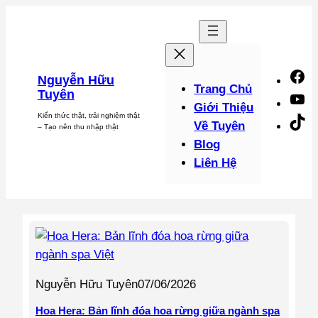
Chuyển
đến
phần
nội
F
Nguyễn Hữu
dung
Trang Chủ
Tuyên
Y
Giới Thiệu
Kiến thức thật, trải nghiệm thật
Ti
Về Tuyên
– Tạo nên thu nhập thật
Blog
Liên Hệ
Nguyễn Hữu Tuyên
07/06/2026
Hoa Hera: Bản lĩnh đóa hoa rừng giữa ngành spa