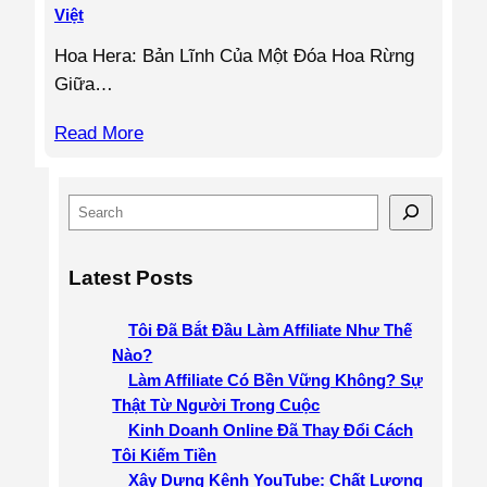
Việt
Hoa Hera: Bản Lĩnh Của Một Đóa Hoa Rừng
Giữa…
Read More
S
e
a
Latest Posts
r
c
Tôi Đã Bắt Đầu Làm Affiliate Như Thế
h
Nào?
Làm Affiliate Có Bền Vững Không? Sự
Thật Từ Người Trong Cuộc
Kinh Doanh Online Đã Thay Đổi Cách
Tôi Kiếm Tiền
Xây Dựng Kênh YouTube: Chất Lượng