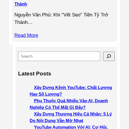
Thành
Nguyễn Văn Phú: Khi “Vết Sẹo” Tiền Tỷ Trở
Thành…
Read More
S
e
a
Latest Posts
r
c
Xây Dựng Kênh YouTube: Chất Lượng
h
Hay Số Lượng?
Phụ Thuộc Quá Nhiều Vào AI, Doanh
Nghiệp Có Thể Mất Gì Đây?
Xây Dựng Thương Hiệu Cá Nhân: 5 Lý
Do Nội Dung Vẫn Mờ Nhạt
YouTube Automation Với AI: Cơ Hội,