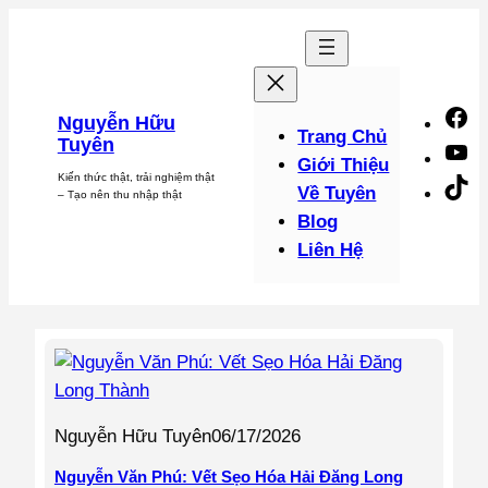
Chuyển
đến
phần
nội
F
Nguyễn Hữu
dung
Trang Chủ
Tuyên
Y
Giới Thiệu
Kiến thức thật, trải nghiệm thật
Ti
Về Tuyên
– Tạo nên thu nhập thật
Blog
Liên Hệ
Nguyễn Hữu Tuyên
06/17/2026
Nguyễn Văn Phú: Vết Sẹo Hóa Hải Đăng Long