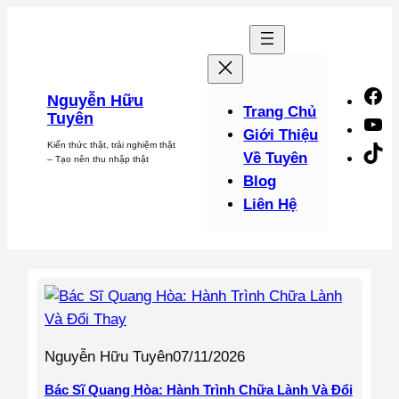
Chuyển
đến
phần
nội
F
Nguyễn Hữu
dung
Trang Chủ
Tuyên
Y
Giới Thiệu
Kiến thức thật, trải nghiệm thật
Ti
Về Tuyên
– Tạo nên thu nhập thật
Blog
Liên Hệ
Nguyễn Hữu Tuyên
07/11/2026
Bác Sĩ Quang Hòa: Hành Trình Chữa Lành Và Đổi