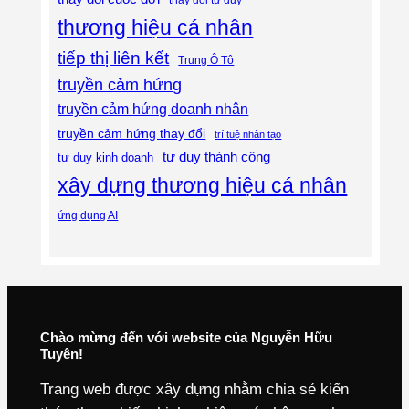
thay đổi tư duy
thương hiệu cá nhân
tiếp thị liên kết
Trung Ô Tô
truyền cảm hứng
truyền cảm hứng doanh nhân
truyền cảm hứng thay đổi
trí tuệ nhân tạo
tư duy thành công
tư duy kinh doanh
xây dựng thương hiệu cá nhân
ứng dụng AI
Chào mừng đến với website của Nguyễn Hữu
Tuyên!
Trang web được xây dựng nhằm chia sẻ kiến