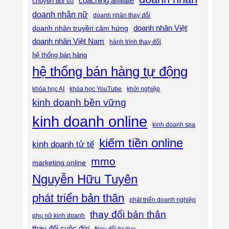
coaching affiliate
chuyển đổi số
doanh nhân nữ
doanh nhân thay đổi
doanh nhân Việt
doanh nhân truyền cảm hứng
doanh nhân Việt Nam
hành trình thay đổi
hệ thống bán hàng
hệ thống bán hàng tự động
khóa học AI
khóa học YouTube
khởi nghiệp
kinh doanh bền vững
kinh doanh online
kinh doanh spa
kiếm tiền online
kinh doanh tử tế
mmo
marketing online
Nguyễn Hữu Tuyên
phát triển bản thân
phát triển doanh nghiệp
thay đổi bản thân
phụ nữ kinh doanh
thay đổi cuộc đời