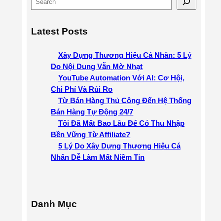
e
a
Latest Posts
r
c
Xây Dựng Thương Hiệu Cá Nhân: 5 Lý
h
Do Nội Dung Vẫn Mờ Nhạt
YouTube Automation Với AI: Cơ Hội,
Chi Phí Và Rủi Ro
Từ Bán Hàng Thủ Công Đến Hệ Thống
Bán Hàng Tự Động 24/7
Tôi Đã Mất Bao Lâu Để Có Thu Nhập
Bền Vững Từ Affiliate?
5 Lý Do Xây Dựng Thương Hiệu Cá
Nhân Dễ Làm Mất Niềm Tin
Danh Mục