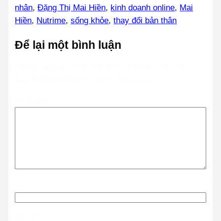
nhân
, 
Đặng Thị Mai Hiền
, 
kinh doanh online
, 
Mai
Hiền
, 
Nutrime
, 
sống khỏe
, 
thay đổi bản thân
Để lại một bình luận
Email của bạn sẽ không được hiển thị công khai.
Các trường bắt buộc được đánh dấu
*
Bình luận
*
Tên
*
Email
*