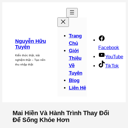
Chuyển
đến
phần
nội
dung
Trang
Nguyễn Hữu
Chủ
Tuyên
Facebook
Giới
Kiến thức thật, trải
YouTube
Thiệu
nghiệm thật – Tạo nên
thu nhập thật
Về
TikTok
Tuyên
Blog
Liên Hệ
Mai Hiền Và Hành Trình Thay Đổi
Để Sống Khỏe Hơn