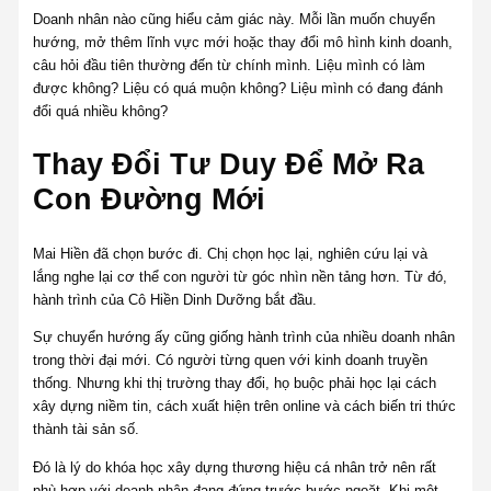
Doanh nhân nào cũng hiểu cảm giác này. Mỗi lần muốn chuyển
hướng, mở thêm lĩnh vực mới hoặc thay đổi mô hình kinh doanh,
câu hỏi đầu tiên thường đến từ chính mình. Liệu mình có làm
được không? Liệu có quá muộn không? Liệu mình có đang đánh
đổi quá nhiều không?
Thay Đổi Tư Duy Để Mở Ra
Con Đường Mới
Mai Hiền đã chọn bước đi. Chị chọn học lại, nghiên cứu lại và
lắng nghe lại cơ thể con người từ góc nhìn nền tảng hơn. Từ đó,
hành trình của Cô Hiền Dinh Dưỡng bắt đầu.
Sự chuyển hướng ấy cũng giống hành trình của nhiều doanh nhân
trong thời đại mới. Có người từng quen với kinh doanh truyền
thống. Nhưng khi thị trường thay đổi, họ buộc phải học lại cách
xây dựng niềm tin, cách xuất hiện trên online và cách biến tri thức
thành tài sản số.
Đó là lý do khóa học xây dựng thương hiệu cá nhân trở nên rất
phù hợp với doanh nhân đang đứng trước bước ngoặt. Khi một