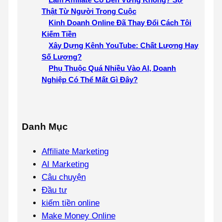
Làm Affiliate Có Bền Vững Không? Sự
Thật Từ Người Trong Cuộc
Kinh Doanh Online Đã Thay Đổi Cách Tôi
Kiếm Tiền
Xây Dựng Kênh YouTube: Chất Lượng Hay
Số Lượng?
Phụ Thuộc Quá Nhiều Vào AI, Doanh
Nghiệp Có Thể Mất Gì Đây?
Danh Mục
Affiliate Marketing
AI Marketing
Câu chuyện
Đầu tư
kiếm tiền online
Make Money Online