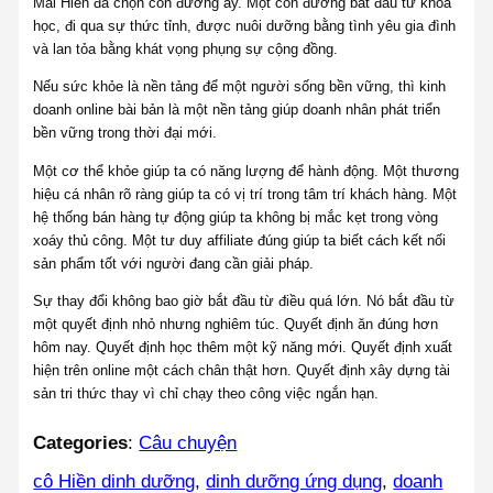
Mai Hiền đã chọn con đường ấy. Một con đường bắt đầu từ khoa
học, đi qua sự thức tỉnh, được nuôi dưỡng bằng tình yêu gia đình
và lan tỏa bằng khát vọng phụng sự cộng đồng.
Nếu sức khỏe là nền tảng để một người sống bền vững, thì kinh
doanh online bài bản là một nền tảng giúp doanh nhân phát triển
bền vững trong thời đại mới.
Một cơ thể khỏe giúp ta có năng lượng để hành động. Một thương
hiệu cá nhân rõ ràng giúp ta có vị trí trong tâm trí khách hàng. Một
hệ thống bán hàng tự động giúp ta không bị mắc kẹt trong vòng
xoáy thủ công. Một tư duy affiliate đúng giúp ta biết cách kết nối
sản phẩm tốt với người đang cần giải pháp.
Sự thay đổi không bao giờ bắt đầu từ điều quá lớn. Nó bắt đầu từ
một quyết định nhỏ nhưng nghiêm túc. Quyết định ăn đúng hơn
hôm nay. Quyết định học thêm một kỹ năng mới. Quyết định xuất
hiện trên online một cách chân thật hơn. Quyết định xây dựng tài
sản tri thức thay vì chỉ chạy theo công việc ngắn hạn.
Categories
:
Câu chuyện
cô Hiền dinh dưỡng
, 
dinh dưỡng ứng dụng
, 
doanh