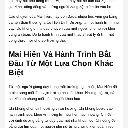
chỉ thay đổi cho riêng mình. Họ còn thay đổi để dẫn dắt đội nhóm,
gia đình, cộng đồng và những người đang đặt niềm tin vào họ.
Câu chuyện của Mai Hiền, hay còn được nhiều học viên gọi bằng
cái tên thân thương là Cô Hiền Dinh Dưỡng, là một hành trình như
vậy. Đó không chỉ là câu chuyện của một người phụ nữ rời khỏi
vùng an toàn. Đó là hành trình của một thạc sĩ vật lý đi tìm một
công thức mới cho sự trường thọ.
Mai Hiền Và Hành Trình Bắt
Đầu Từ Một Lựa Chọn Khác
Biệt
Từ một người giảng dạy trong môi trường học thuật, Mai Hiền đã
bước sang một lĩnh vực tưởng như rất khác. Nhưng thật ra, cả
hai đều có chung một nền tảng là khoa học.
Chị không chọn dinh dưỡng vì xu hướng. Chị không bước vào
hành trình sức khỏe vì những lời hứa hẹn hào nhoáng. Chị đến
với dinh dưỡng bằng tư duy của một nhà khoa học. Chị cũng đến
bằng trái tim của một người phụ nữ từng chứng kiến quá nhiều