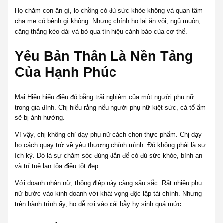
Họ chăm con ăn gì, lo chồng có đủ sức khỏe không và quan tâm
cha mẹ có bệnh gì không. Nhưng chính họ lại ăn vội, ngủ muộn,
căng thẳng kéo dài và bỏ qua tín hiệu cảnh báo của cơ thể.
Yêu Bản Thân Là Nền Tảng
Của Hạnh Phúc
Mai Hiền hiểu điều đó bằng trải nghiệm của một người phụ nữ
trong gia đình. Chị hiểu rằng nếu người phụ nữ kiệt sức, cả tổ ấm
sẽ bị ảnh hưởng.
Vì vậy, chị không chỉ dạy phụ nữ cách chọn thực phẩm. Chị dạy
họ cách quay trở về yêu thương chính mình. Đó không phải là sự
ích kỷ. Đó là sự chăm sóc đúng đắn để có đủ sức khỏe, bình an
và trí tuệ lan tỏa điều tốt đẹp.
Với doanh nhân nữ, thông điệp này càng sâu sắc. Rất nhiều phụ
nữ bước vào kinh doanh với khát vọng độc lập tài chính. Nhưng
trên hành trình ấy, họ dễ rơi vào cái bẫy hy sinh quá mức.