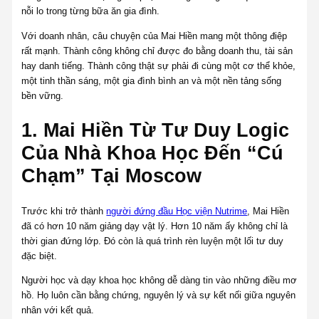
nỗi lo trong từng bữa ăn gia đình.
Với doanh nhân, câu chuyện của Mai Hiền mang một thông điệp
rất mạnh. Thành công không chỉ được đo bằng doanh thu, tài sản
hay danh tiếng. Thành công thật sự phải đi cùng một cơ thể khỏe,
một tinh thần sáng, một gia đình bình an và một nền tảng sống
bền vững.
1. Mai Hiền Từ Tư Duy Logic
Của Nhà Khoa Học Đến “Cú
Chạm” Tại Moscow
Trước khi trở thành
người đứng đầu Học viện Nutrime
, Mai Hiền
đã có hơn 10 năm giảng dạy vật lý. Hơn 10 năm ấy không chỉ là
thời gian đứng lớp. Đó còn là quá trình rèn luyện một lối tư duy
đặc biệt.
Người học và dạy khoa học không dễ dàng tin vào những điều mơ
hồ. Họ luôn cần bằng chứng, nguyên lý và sự kết nối giữa nguyên
nhân với kết quả.