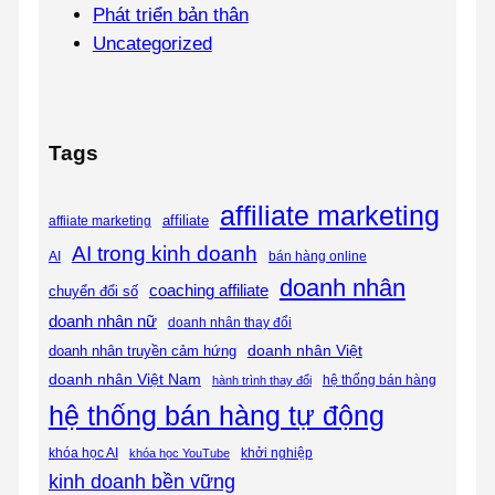
Phát triển bản thân
Uncategorized
Tags
affiliate marketing
affiliate
affiiate marketing
AI trong kinh doanh
bán hàng online
AI
doanh nhân
coaching affiliate
chuyển đổi số
doanh nhân nữ
doanh nhân thay đổi
doanh nhân Việt
doanh nhân truyền cảm hứng
doanh nhân Việt Nam
hệ thống bán hàng
hành trình thay đổi
hệ thống bán hàng tự động
khóa học AI
khóa học YouTube
khởi nghiệp
kinh doanh bền vững