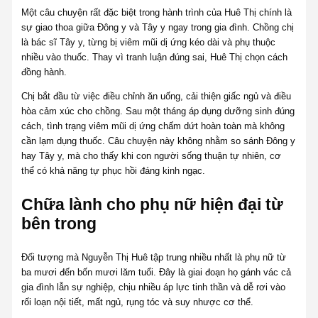
Một câu chuyện rất đặc biệt trong hành trình của Huê Thị chính là
sự giao thoa giữa Đông y và Tây y ngay trong gia đình. Chồng chị
là bác sĩ Tây y, từng bị viêm mũi dị ứng kéo dài và phụ thuộc
nhiều vào thuốc. Thay vì tranh luận đúng sai, Huê Thị chọn cách
đồng hành.
Chị bắt đầu từ việc điều chỉnh ăn uống, cải thiện giấc ngủ và điều
hòa cảm xúc cho chồng. Sau một tháng áp dụng dưỡng sinh đúng
cách, tình trạng viêm mũi dị ứng chấm dứt hoàn toàn mà không
cần lạm dụng thuốc. Câu chuyện này không nhằm so sánh Đông y
hay Tây y, mà cho thấy khi con người sống thuận tự nhiên, cơ
thể có khả năng tự phục hồi đáng kinh ngạc.
Chữa lành cho phụ nữ hiện đại từ
bên trong
Đối tượng mà Nguyễn Thị Huê tập trung nhiều nhất là phụ nữ từ
ba mươi đến bốn mươi lăm tuổi. Đây là giai đoạn họ gánh vác cả
gia đình lẫn sự nghiệp, chịu nhiều áp lực tinh thần và dễ rơi vào
rối loạn nội tiết, mất ngủ, rụng tóc và suy nhược cơ thể.