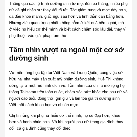
Thông qua các lộ trình dưỡng sinh từ một đến ba tháng, nhiều phụ
nữ đã ghi nhận sự thay đổi rõ rệt. Tóc giảm rụng và mọc dày hơn,
da đầu khỏe mạnh, giấc ngủ sâu hơn và tinh thần cân bằng hơn.
Nhưng điều quan trọng nhất không nằm ở kết quả bên ngoài, mà
ở việc họ hiểu cơ thể mình và biết cách chăm sóc lâu dài, thay vì
phụ thuộc vào giải pháp tạm thời.
Tầm nhìn vượt ra ngoài một cơ sở
dưỡng sinh
Với nền tảng học tập tại Việt Nam và Trung Quốc, cùng việc sở
hữu hai nhà máy sản xuất mỹ phẩm dưỡng sinh, Huê Thị không
dừng lại ở một mô hình dịch vụ. Tầm nhìn của chị là mở rộng hệ
thống Talisama trên toàn quốc, chăm sóc sức khỏe cho phụ nữ và
người cao tuổi, đồng thời gìn giữ và lan tỏa giá trị dưỡng sinh
Việt một cách khoa học và chuẩn mực.
Chị tin rằng khi phụ nữ hiểu cơ thể mình, họ sẽ đẹp hơn, khỏe
hơn và hạnh phúc hơn. Và khi người phụ nữ trong gia đình thay
đổi, cả gia đình cũng thay đổi theo.