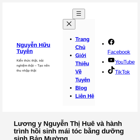
Chuyển
đến
phần
nội
dung
Trang
Nguyễn Hữu
Chủ
Tuyên
Facebook
Giới
Kiến thức thật, trải
YouTube
Thiệu
nghiệm thật – Tạo nên
thu nhập thật
Về
TikTok
Tuyên
Blog
Liên Hệ
Lương y Nguyễn Thị Huê và hành
trình hồi sinh mái tóc bằng dưỡng
sinh Bản Mường