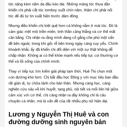
tóc nặng kèm nấm da đầu kéo dài. Những mảng tóc thưa dần
khiến chị phải cắt tóc tomboy suốt chín năm, thậm chí phải nối
tóc để đủ tự tin xuất hiện trước đám đông.
Nhưng điều khiến chị kiệt quệ hơn cả không nằm ở mái tóc. Đó là
cảm giác mệt mỏi triền miên, tinh thần căng thẳng và cơ thể mất
cân bằng. Chị nhận ra rằng mình đang cố gắng che phủ một vấn
đề bên ngoài, trong khi gốc rễ bên trong ngày càng suy yếu. Chính
khoảnh khắc ấy đã khiến chị đối diện với một sự thật không dễ
chấp nhận. Không ai có thể khỏe mạnh nếu tiếp tục coi thường cơ
thể và lối sống của chính mình.
Thay vì tiếp tục tìm kiếm giải pháp tạm thời, Huê Thị chọn một
con đường khó hơn. Chị bắt đầu học Đông y với mục tiêu ban đầu
rất giản dị, tự chữa lành cho bản thân. Nhưng càng học, càng
nghiên cứu sâu về khí huyết, tạng phủ, nội tiết và mối liên hệ giữa
cảm xúc với cơ thể, chị càng nhận ra đây không chỉ là câu
chuyện cá nhân, mà là vấn đề của rất nhiều phụ nữ hiện đại.
Lương y Nguyễn Thị Huê và con
đường dưỡng sinh nguyên bản