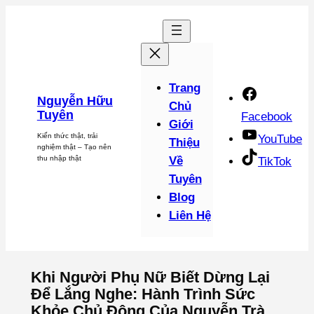
Chuyển
đến
phần
nội
dung
Trang
Nguyễn Hữu
Chủ
Tuyên
Facebook
Giới
Kiến thức thật, trải
YouTube
Thiệu
nghiệm thật – Tạo nên
thu nhập thật
Về
TikTok
Tuyên
Blog
Liên Hệ
Khi Người Phụ Nữ Biết Dừng Lại
Để Lắng Nghe: Hành Trình Sức
Khỏe Chủ Động Của Nguyễn Trà