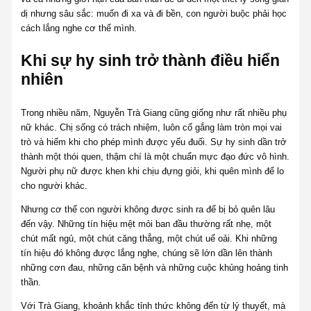
dị nhưng sâu sắc: muốn đi xa và đi bền, con người buộc phải học
cách lắng nghe cơ thể mình.
Khi sự hy sinh trở thành điều hiển
nhiên
Trong nhiều năm, Nguyễn Trà Giang cũng giống như rất nhiều phụ
nữ khác. Chị sống có trách nhiệm, luôn cố gắng làm tròn mọi vai
trò và hiếm khi cho phép mình được yếu đuối. Sự hy sinh dần trở
thành một thói quen, thậm chí là một chuẩn mực đạo đức vô hình.
Người phụ nữ được khen khi chịu đựng giỏi, khi quên mình để lo
cho người khác.
Nhưng cơ thể con người không được sinh ra để bị bỏ quên lâu
đến vậy. Những tín hiệu mệt mỏi ban đầu thường rất nhẹ, một
chút mất ngủ, một chút căng thẳng, một chút uể oải. Khi những
tín hiệu đó không được lắng nghe, chúng sẽ lớn dần lên thành
những cơn đau, những căn bệnh và những cuộc khủng hoảng tinh
thần.
Với Trà Giang, khoảnh khắc tỉnh thức không đến từ lý thuyết, mà