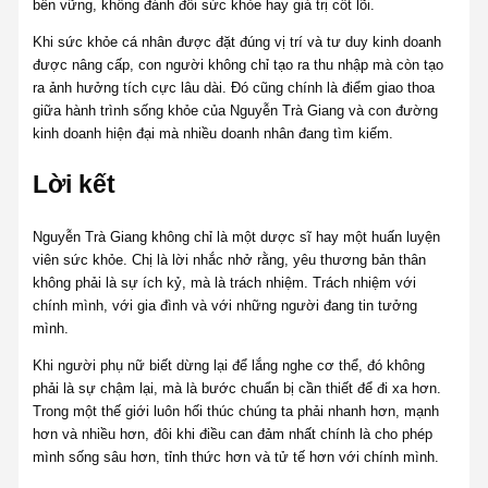
bền vững, không đánh đổi sức khỏe hay giá trị cốt lõi.
Khi sức khỏe cá nhân được đặt đúng vị trí và tư duy kinh doanh
được nâng cấp, con người không chỉ tạo ra thu nhập mà còn tạo
ra ảnh hưởng tích cực lâu dài. Đó cũng chính là điểm giao thoa
giữa hành trình sống khỏe của Nguyễn Trà Giang và con đường
kinh doanh hiện đại mà nhiều doanh nhân đang tìm kiếm.
Lời kết
Nguyễn Trà Giang không chỉ là một dược sĩ hay một huấn luyện
viên sức khỏe. Chị là lời nhắc nhở rằng, yêu thương bản thân
không phải là sự ích kỷ, mà là trách nhiệm. Trách nhiệm với
chính mình, với gia đình và với những người đang tin tưởng
mình.
Khi người phụ nữ biết dừng lại để lắng nghe cơ thể, đó không
phải là sự chậm lại, mà là bước chuẩn bị cần thiết để đi xa hơn.
Trong một thế giới luôn hối thúc chúng ta phải nhanh hơn, mạnh
hơn và nhiều hơn, đôi khi điều can đảm nhất chính là cho phép
mình sống sâu hơn, tỉnh thức hơn và tử tế hơn với chính mình.