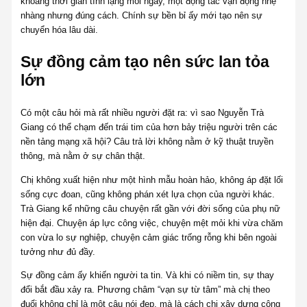
khoảng thời gian tĩnh lặng mỗi ngày, một động tác vận động nhẹ
nhàng nhưng đúng cách. Chính sự bền bỉ ấy mới tạo nên sự
chuyển hóa lâu dài.
Sự đồng cảm tạo nên sức lan tỏa
lớn
Có một câu hỏi mà rất nhiều người đặt ra: vì sao Nguyễn Trà
Giang có thể chạm đến trái tim của hơn bảy triệu người trên các
nền tảng mạng xã hội? Câu trả lời không nằm ở kỹ thuật truyền
thông, mà nằm ở sự chân thật.
Chị không xuất hiện như một hình mẫu hoàn hảo, không áp đặt lối
sống cực đoan, cũng không phán xét lựa chọn của người khác.
Trà Giang kể những câu chuyện rất gần với đời sống của phụ nữ
hiện đại. Chuyện áp lực công việc, chuyện mệt mỏi khi vừa chăm
con vừa lo sự nghiệp, chuyện cảm giác trống rỗng khi bên ngoài
tưởng như đủ đầy.
Sự đồng cảm ấy khiến người ta tin. Và khi có niềm tin, sự thay
đổi bắt đầu xảy ra. Phương châm “vạn sự từ tâm” mà chị theo
đuổi không chỉ là một câu nói đẹp, mà là cách chị xây dựng cộng