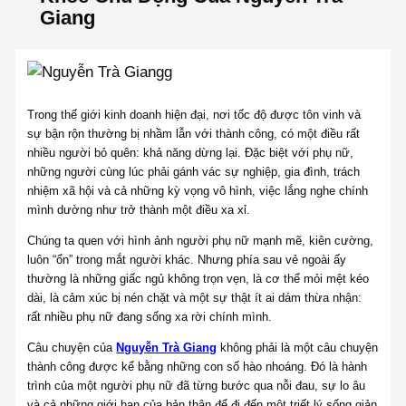
Giang
Trong thế giới kinh doanh hiện đại, nơi tốc độ được tôn vinh và
sự bận rộn thường bị nhầm lẫn với thành công, có một điều rất
nhiều người bỏ quên: khả năng dừng lại. Đặc biệt với phụ nữ,
những người cùng lúc phải gánh vác sự nghiệp, gia đình, trách
nhiệm xã hội và cả những kỳ vọng vô hình, việc lắng nghe chính
mình dường như trở thành một điều xa xỉ.
Chúng ta quen với hình ảnh người phụ nữ mạnh mẽ, kiên cường,
luôn “ổn” trong mắt người khác. Nhưng phía sau vẻ ngoài ấy
thường là những giấc ngủ không trọn vẹn, là cơ thể mỏi mệt kéo
dài, là cảm xúc bị nén chặt và một sự thật ít ai dám thừa nhận:
rất nhiều phụ nữ đang sống xa rời chính mình.
Câu chuyện của
Nguyễn Trà Giang
không phải là một câu chuyện
thành công được kể bằng những con số hào nhoáng. Đó là hành
trình của một người phụ nữ đã từng bước qua nỗi đau, sự lo âu
và cả những giới hạn của bản thân để đi đến một triết lý sống giản