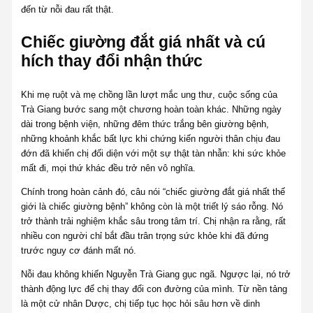
đến từ nỗi đau rất thật.
Chiếc giường đắt giá nhất và cú
hích thay đổi nhận thức
Khi mẹ ruột và mẹ chồng lần lượt mắc ung thư, cuộc sống của
Trà Giang bước sang một chương hoàn toàn khác. Những ngày
dài trong bệnh viện, những đêm thức trắng bên giường bệnh,
những khoảnh khắc bất lực khi chứng kiến người thân chịu đau
đớn đã khiến chị đối diện với một sự thật tàn nhẫn: khi sức khỏe
mất đi, mọi thứ khác đều trở nên vô nghĩa.
Chính trong hoàn cảnh đó, câu nói “chiếc giường đắt giá nhất thế
giới là chiếc giường bệnh” không còn là một triết lý sáo rỗng. Nó
trở thành trải nghiệm khắc sâu trong tâm trí. Chị nhận ra rằng, rất
nhiều con người chỉ bắt đầu trân trọng sức khỏe khi đã đứng
trước nguy cơ đánh mất nó.
Nỗi đau không khiến Nguyễn Trà Giang gục ngã. Ngược lại, nó trở
thành động lực để chị thay đổi con đường của mình. Từ nền tảng
là một cử nhân Dược, chị tiếp tục học hỏi sâu hơn về dinh