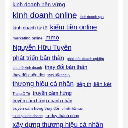
kinh doanh bền vững
kinh doanh online
kinh doanh spa
kiếm tiền online
kinh doanh tử tế
mmo
marketing online
Nguyễn Hữu Tuyên
phát triển bản thân
phát triển doanh nghiệp
thay đổi bản thân
phụ nữ kinh doanh
thay đổi cuộc đời
thay đổi tư duy
thương hiệu cá nhân
tiếp thị liên kết
truyền cảm hứng
Trung Ô Tô
truyền cảm hứng doanh nhân
truyền cảm hứng thay đổi
trí tuệ nhân tạo
tư duy thành công
tư duy kinh doanh
xây dựng thương hiệu cá nhân