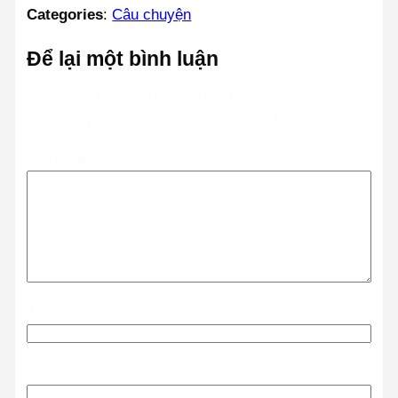
Categories
:
Câu chuyện
Để lại một bình luận
Email của bạn sẽ không được hiển thị công khai.
Các trường bắt buộc được đánh dấu
*
Bình luận
*
Tên
*
Email
*