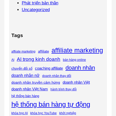
Phát triển bản thân
Uncategorized
Tags
affiliate marketing
affiliate
affiiate marketing
AI trong kinh doanh
AI
bán hàng online
doanh nhân
coaching affiliate
chuyển đổi số
doanh nhân nữ
doanh nhân thay đổi
doanh nhân Việt
doanh nhân truyền cảm hứng
doanh nhân Việt Nam
hành trình thay đổi
hệ thống bán hàng
hệ thống bán hàng tự động
khóa học AI
khóa học YouTube
khởi nghiệp