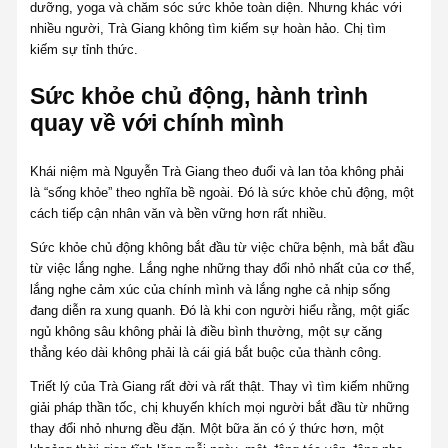
dưỡng, yoga và chăm sóc sức khỏe toàn diện. Nhưng khác với
nhiều người, Trà Giang không tìm kiếm sự hoàn hảo. Chị tìm
kiếm sự tỉnh thức.
Sức khỏe chủ động, hành trình
quay về với chính mình
Khái niệm mà Nguyễn Trà Giang theo đuổi và lan tỏa không phải
là “sống khỏe” theo nghĩa bề ngoài. Đó là sức khỏe chủ động, một
cách tiếp cận nhân văn và bền vững hơn rất nhiều.
Sức khỏe chủ động không bắt đầu từ việc chữa bệnh, mà bắt đầu
từ việc lắng nghe. Lắng nghe những thay đổi nhỏ nhất của cơ thể,
lắng nghe cảm xúc của chính mình và lắng nghe cả nhịp sống
đang diễn ra xung quanh. Đó là khi con người hiểu rằng, một giấc
ngủ không sâu không phải là điều bình thường, một sự căng
thẳng kéo dài không phải là cái giá bắt buộc của thành công.
Triết lý của Trà Giang rất đời và rất thật. Thay vì tìm kiếm những
giải pháp thần tốc, chị khuyến khích mọi người bắt đầu từ những
thay đổi nhỏ nhưng đều đặn. Một bữa ăn có ý thức hơn, một