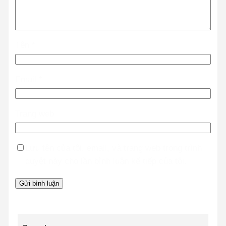
Tên
*
Email
*
Trang web
Lưu tên của tôi, email, và trang web trong trình
duyệt này cho lần bình luận kế tiếp của tôi.