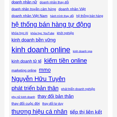
doanh nhân nữ
doanh nhân thay đổi
doanh nhân Việt
doanh nhân truyền cảm hứng
doanh nhân Việt Nam
hệ thống bán hàng
hành trình thay đổi
hệ thống bán hàng tự động
khóa học AI
khóa học YouTube
khởi nghiệp
kinh doanh bền vững
kinh doanh online
kinh doanh spa
kiếm tiền online
kinh doanh tử tế
mmo
marketing online
Nguyễn Hữu Tuyên
phát triển bản thân
phát triển doanh nghiệp
thay đổi bản thân
phụ nữ kinh doanh
thay đổi cuộc đời
thay đổi tư duy
thương hiệu cá nhân
tiếp thị liên kết