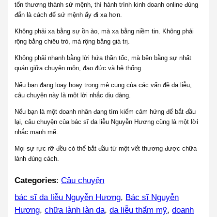
tổn thương thành sứ mệnh, thì hành trình kinh doanh online đúng
đắn là cách để sứ mệnh ấy đi xa hơn.
Không phải xa bằng sự ồn ào, mà xa bằng niềm tin. Không phải
rộng bằng chiêu trò, mà rộng bằng giá trị.
Không phải nhanh bằng lời hứa thần tốc, mà bền bằng sự nhất
quán giữa chuyên môn, đạo đức và hệ thống.
Nếu bạn đang loay hoay trong mê cung của các vấn đề da liễu,
câu chuyện này là một lời nhắc dịu dàng.
Nếu bạn là một doanh nhân đang tìm kiếm cảm hứng để bắt đầu
lại, câu chuyện của bác sĩ da liễu Nguyễn Hương cũng là một lời
nhắc mạnh mẽ.
Mọi sự rực rỡ đều có thể bắt đầu từ một vết thương được chữa
lành đúng cách.
Categories
:
Câu chuyện
bác sĩ da liễu Nguyễn Hương
, 
Bác sĩ Nguyễn
Hương
, 
chữa lành làn da
, 
da liễu thẩm mỹ
, 
doanh