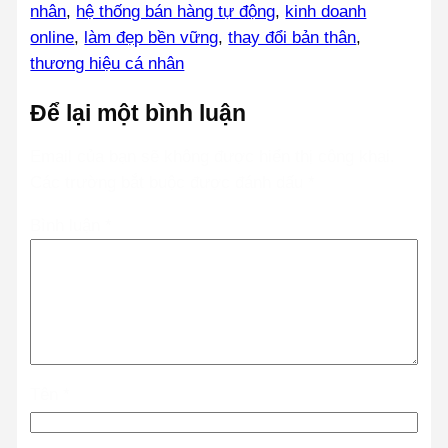
nhân
, 
hệ thống bán hàng tự động
, 
kinh doanh
online
, 
làm đẹp bền vững
, 
thay đổi bản thân
, 
thương hiệu cá nhân
Để lại một bình luận
Email của bạn sẽ không được hiển thị công khai.
Các trường bắt buộc được đánh dấu
*
Bình luận
*
Tên
*