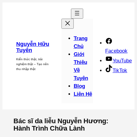
Chuyển
đến
phần
nội
dung
Trang
Nguyễn Hữu
Chủ
Tuyên
Facebook
Giới
Kiến thức thật, trải
YouTube
Thiệu
nghiệm thật – Tạo nên
thu nhập thật
Về
TikTok
Tuyên
Blog
Liên Hệ
Bác sĩ da liễu Nguyễn Hương:
Hành Trình Chữa Lành