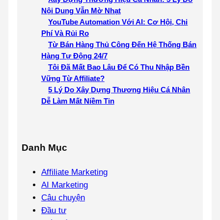
Nội Dung Vẫn Mờ Nhạt
YouTube Automation Với AI: Cơ Hội, Chi
Phí Và Rủi Ro
Từ Bán Hàng Thủ Công Đến Hệ Thống Bán
Hàng Tự Động 24/7
Tôi Đã Mất Bao Lâu Để Có Thu Nhập Bền
Vững Từ Affiliate?
5 Lý Do Xây Dựng Thương Hiệu Cá Nhân
Dễ Làm Mất Niềm Tin
Danh Mục
Affiliate Marketing
AI Marketing
Câu chuyện
Đầu tư