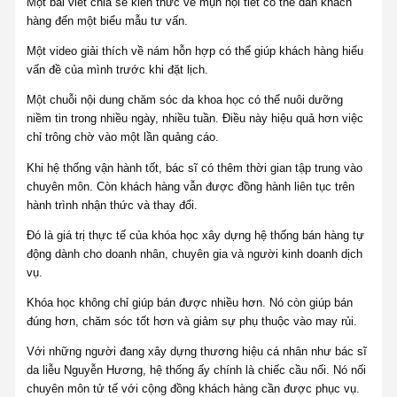
Một bài viết chia sẻ kiến thức về mụn nội tiết có thể dẫn khách
hàng đến một biểu mẫu tư vấn.
Một video giải thích về nám hỗn hợp có thể giúp khách hàng hiểu
vấn đề của mình trước khi đặt lịch.
Một chuỗi nội dung chăm sóc da khoa học có thể nuôi dưỡng
niềm tin trong nhiều ngày, nhiều tuần. Điều này hiệu quả hơn việc
chỉ trông chờ vào một lần quảng cáo.
Khi hệ thống vận hành tốt, bác sĩ có thêm thời gian tập trung vào
chuyên môn. Còn khách hàng vẫn được đồng hành liên tục trên
hành trình nhận thức và thay đổi.
Đó là giá trị thực tế của khóa học xây dựng hệ thống bán hàng tự
động dành cho doanh nhân, chuyên gia và người kinh doanh dịch
vụ.
Khóa học không chỉ giúp bán được nhiều hơn. Nó còn giúp bán
đúng hơn, chăm sóc tốt hơn và giảm sự phụ thuộc vào may rủi.
Với những người đang xây dựng thương hiệu cá nhân như bác sĩ
da liễu Nguyễn Hương, hệ thống ấy chính là chiếc cầu nối. Nó nối
chuyên môn tử tế với cộng đồng khách hàng cần được phục vụ.