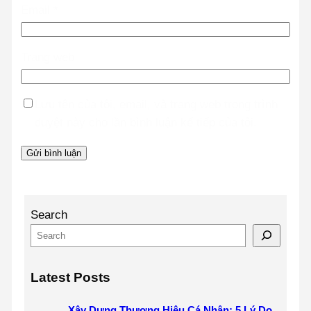
Email
*
Trang web
Lưu tên của tôi, email, và trang web trong trình
duyệt này cho lần bình luận kế tiếp của tôi.
Search
Latest Posts
Xây Dựng Thương Hiệu Cá Nhân: 5 Lý Do