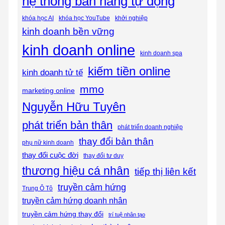
hệ thống bán hàng tự động
khóa học AI
khóa học YouTube
khởi nghiệp
kinh doanh bền vững
kinh doanh online
kinh doanh spa
kiếm tiền online
kinh doanh tử tế
mmo
marketing online
Nguyễn Hữu Tuyên
phát triển bản thân
phát triển doanh nghiệp
thay đổi bản thân
phụ nữ kinh doanh
thay đổi cuộc đời
thay đổi tư duy
thương hiệu cá nhân
tiếp thị liên kết
truyền cảm hứng
Trung Ô Tô
truyền cảm hứng doanh nhân
truyền cảm hứng thay đổi
trí tuệ nhân tạo