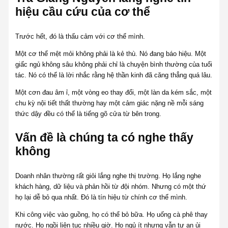
hiệu cầu cứu của cơ thể
Trước hết, đó là thấu cảm với cơ thể mình.
Một cơ thể mệt mỏi không phải là kẻ thù. Nó đang báo hiệu. Một
giấc ngủ không sâu không phải chỉ là chuyện bình thường của tuổi
tác. Nó có thể là lời nhắc rằng hệ thần kinh đã căng thẳng quá lâu.
Một cơn đau âm ỉ, một vòng eo thay đổi, một làn da kém sắc, một
chu kỳ nội tiết thất thường hay một cảm giác nặng nề mỗi sáng
thức dậy đều có thể là tiếng gõ cửa từ bên trong.
Vấn đề là chúng ta có nghe thấy
không
Doanh nhân thường rất giỏi lắng nghe thị trường. Họ lắng nghe
khách hàng, dữ liệu và phản hồi từ đội nhóm. Nhưng có một thứ
họ lại dễ bỏ qua nhất. Đó là tín hiệu từ chính cơ thể mình.
Khi công việc vào guồng, họ có thể bỏ bữa. Họ uống cà phê thay
nước. Họ ngồi liên tục nhiều giờ. Họ ngủ ít nhưng vẫn tự an ủi