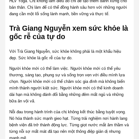
HLV Yoga. Chị không làm điều đó chỉ để tạo thêm danh xưng cho
bản thân. Chị làm để có thể đồng hành sâu hơn với những người
đang cần một lối sống lành mạnh, bền vững và thực tế.
Trà Giang Nguyễn xem sức khỏe là
gốc rễ của tự do
Với Trà Giang Nguyễn, sức khỏe không phải là một khẩu hiệu
đẹp. Sức khỏe là gốc rễ của tự do.
Người khỏe mới có thể làm việc. Người khỏe mới có thể yêu
thương, sáng tạo, phụng sự và sống trọn vẹn với điều mình lựa
chọn. Người khỏe mới có thể chăm sóc gia đình mà không biến
mình thành người kiệt sức. Người khỏe mới có thể kinh doanh
dài hạn mà không đánh đổi bằng những đêm mất ngủ và những
bữa ăn vội vã.
Nỗi đau trong hành trình của chị không kết thúc bằng tuyệt vọng.
Nó hóa thành sức mạnh gieo hạt. Từng trải nghiệm nơi hành lang
bệnh viện đã trở thành động lực. Từng giọt nước mắt âm thầm và
từng nỗi sợ mất mát đã tạo nên một thông điệp giản dị nhưng
mạnh mẽ.