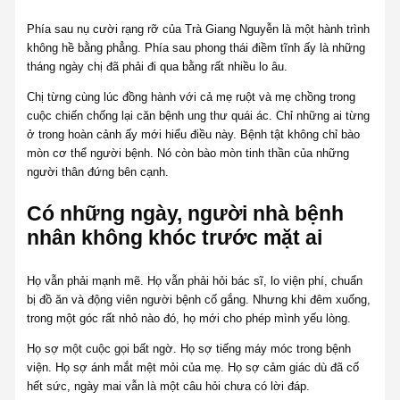
Phía sau nụ cười rạng rỡ của Trà Giang Nguyễn là một hành trình
không hề bằng phẳng. Phía sau phong thái điềm tĩnh ấy là những
tháng ngày chị đã phải đi qua bằng rất nhiều lo âu.
Chị từng cùng lúc đồng hành với cả mẹ ruột và mẹ chồng trong
cuộc chiến chống lại căn bệnh ung thư quái ác. Chỉ những ai từng
ở trong hoàn cảnh ấy mới hiểu điều này. Bệnh tật không chỉ bào
mòn cơ thể người bệnh. Nó còn bào mòn tinh thần của những
người thân đứng bên cạnh.
Có những ngày, người nhà bệnh
nhân không khóc trước mặt ai
Họ vẫn phải mạnh mẽ. Họ vẫn phải hỏi bác sĩ, lo viện phí, chuẩn
bị đồ ăn và động viên người bệnh cố gắng. Nhưng khi đêm xuống,
trong một góc rất nhỏ nào đó, họ mới cho phép mình yếu lòng.
Họ sợ một cuộc gọi bất ngờ. Họ sợ tiếng máy móc trong bệnh
viện. Họ sợ ánh mắt mệt mỏi của mẹ. Họ sợ cảm giác dù đã cố
hết sức, ngày mai vẫn là một câu hỏi chưa có lời đáp.