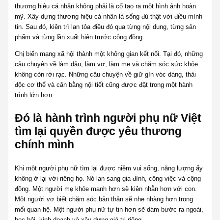
thương hiệu cá nhân không phải là cố tạo ra một hình ảnh hoàn
mỹ. Xây dựng thương hiệu cá nhân là sống đủ thật với điều mình
tin. Sau đó, kiên trì lan tỏa điều đó qua từng nội dung, từng sản
phẩm và từng lần xuất hiện trước cộng đồng.
Chị biến mạng xã hội thành một không gian kết nối. Tại đó, những
câu chuyện về làm dâu, làm vợ, làm mẹ và chăm sóc sức khỏe
không còn rời rạc. Những câu chuyện về giữ gìn vóc dáng, thải
độc cơ thể và cân bằng nội tiết cũng được đặt trong một hành
trình lớn hơn.
Đó là hành trình người phụ nữ Việt
tìm lại quyền được yêu thương
chính mình
Khi một người phụ nữ tìm lại được niềm vui sống, năng lượng ấy
không ở lại với riêng họ. Nó lan sang gia đình, công việc và cộng
đồng. Một người mẹ khỏe mạnh hơn sẽ kiên nhẫn hơn với con.
Một người vợ biết chăm sóc bản thân sẽ nhẹ nhàng hơn trong
mối quan hệ. Một người phụ nữ tự tin hơn sẽ dám bước ra ngoài,
học hỏi, kinh doanh và xây dựng giá trị riêng.