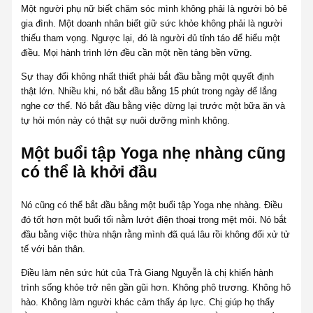
Một người phụ nữ biết chăm sóc mình không phải là người bỏ bê
gia đình. Một doanh nhân biết giữ sức khỏe không phải là người
thiếu tham vọng. Ngược lại, đó là người đủ tỉnh táo để hiểu một
điều. Mọi hành trình lớn đều cần một nền tảng bền vững.
Sự thay đổi không nhất thiết phải bắt đầu bằng một quyết định
thật lớn. Nhiều khi, nó bắt đầu bằng 15 phút trong ngày để lắng
nghe cơ thể. Nó bắt đầu bằng việc dừng lại trước một bữa ăn và
tự hỏi món này có thật sự nuôi dưỡng mình không.
Một buổi tập Yoga nhẹ nhàng cũng
có thể là khởi đầu
Nó cũng có thể bắt đầu bằng một buổi tập Yoga nhẹ nhàng. Điều
đó tốt hơn một buổi tối nằm lướt điện thoại trong mệt mỏi. Nó bắt
đầu bằng việc thừa nhận rằng mình đã quá lâu rồi không đối xử tử
tế với bản thân.
Điều làm nên sức hút của Trà Giang Nguyễn là chị khiến hành
trình sống khỏe trở nên gần gũi hơn. Không phô trương. Không hô
hào. Không làm người khác cảm thấy áp lực. Chị giúp họ thấy