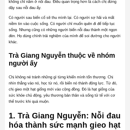
không chỉ nằm ở nỗi đau. Điều quan trọng hơn là cách chị đứng
dậy sau nỗi đau ấy.
Có người sau biến cố sẽ thu mình lại. Có người sợ hãi và mất
niềm tin vào cuộc sống. Có người chỉ muốn quên đi để tiếp tục
sống. Nhưng cũng có những người biến nỗi đau thành một ngọn
đèn. Họ dùng chính trải nghiệm của mình để soi đường cho người
khác.
Trà Giang Nguyễn thuộc về nhóm
người ấy
Chị không né tránh những gì từng khiến mình tổn thương. Chị
nhìn thẳng vào nó, học từ nó, rồi biến nó thành động lực. Từ đó,
chị gieo một hạt giống mới vào cộng đồng. Đó là hạt giống của
sức khỏe chủ động, yêu thương bản thân và sống tử tế với cơ
thể trước khi quá muộn.
1. Trà Giang Nguyễn: Nỗi đau
hóa thành sức mạnh gieo hạt