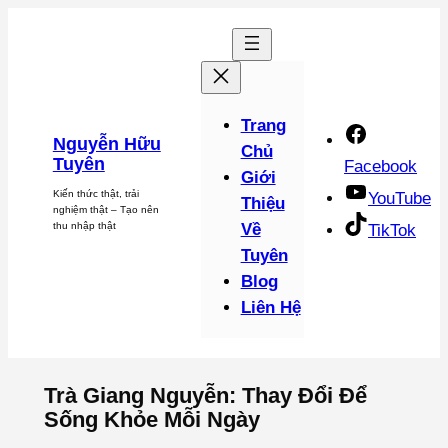
Chuyển
đến
phần
nội
dung
Trang
Nguyễn Hữu
Chủ
Tuyên
Facebook
Giới
Kiến thức thật, trải
YouTube
Thiệu
nghiệm thật – Tạo nên
thu nhập thật
Về
TikTok
Tuyên
Blog
Liên Hệ
Trà Giang Nguyễn: Thay Đổi Để
Sống Khỏe Mỗi Ngày