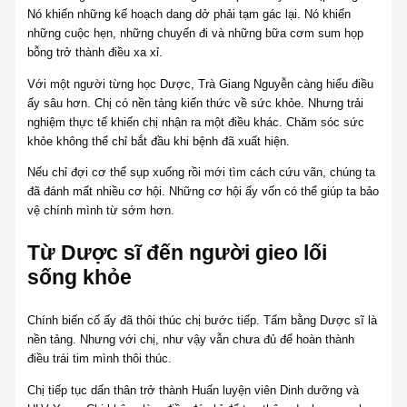
Nó khiến những kế hoạch dang dở phải tạm gác lại. Nó khiến
những cuộc hẹn, những chuyến đi và những bữa cơm sum họp
bỗng trở thành điều xa xỉ.
Với một người từng học Dược, Trà Giang Nguyễn càng hiểu điều
ấy sâu hơn. Chị có nền tảng kiến thức về sức khỏe. Nhưng trải
nghiệm thực tế khiến chị nhận ra một điều khác. Chăm sóc sức
khỏe không thể chỉ bắt đầu khi bệnh đã xuất hiện.
Nếu chỉ đợi cơ thể sụp xuống rồi mới tìm cách cứu vãn, chúng ta
đã đánh mất nhiều cơ hội. Những cơ hội ấy vốn có thể giúp ta bảo
vệ chính mình từ sớm hơn.
Từ Dược sĩ đến người gieo lối
sống khỏe
Chính biến cố ấy đã thôi thúc chị bước tiếp. Tấm bằng Dược sĩ là
nền tảng. Nhưng với chị, như vậy vẫn chưa đủ để hoàn thành
điều trái tim mình thôi thúc.
Chị tiếp tục dấn thân trở thành Huấn luyện viên Dinh dưỡng và