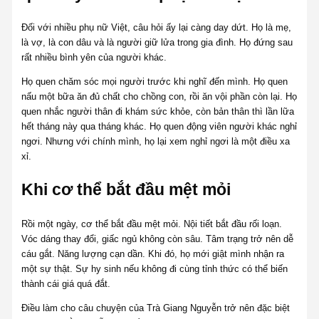
Đối với nhiều phụ nữ Việt, câu hỏi ấy lại càng day dứt. Họ là mẹ,
là vợ, là con dâu và là người giữ lửa trong gia đình. Họ đứng sau
rất nhiều bình yên của người khác.
Họ quen chăm sóc mọi người trước khi nghĩ đến mình. Họ quen
nấu một bữa ăn đủ chất cho chồng con, rồi ăn vội phần còn lại. Họ
quen nhắc người thân đi khám sức khỏe, còn bản thân thì lần lữa
hết tháng này qua tháng khác. Họ quen động viên người khác nghỉ
ngơi. Nhưng với chính mình, họ lại xem nghỉ ngơi là một điều xa
xỉ.
Khi cơ thể bắt đầu mệt mỏi
Rồi một ngày, cơ thể bắt đầu mệt mỏi. Nội tiết bắt đầu rối loạn.
Vóc dáng thay đổi, giấc ngủ không còn sâu. Tâm trạng trở nên dễ
cáu gắt. Năng lượng cạn dần. Khi đó, họ mới giật mình nhận ra
một sự thật. Sự hy sinh nếu không đi cùng tỉnh thức có thể biến
thành cái giá quá đắt.
Điều làm cho câu chuyện của Trà Giang Nguyễn trở nên đặc biệt