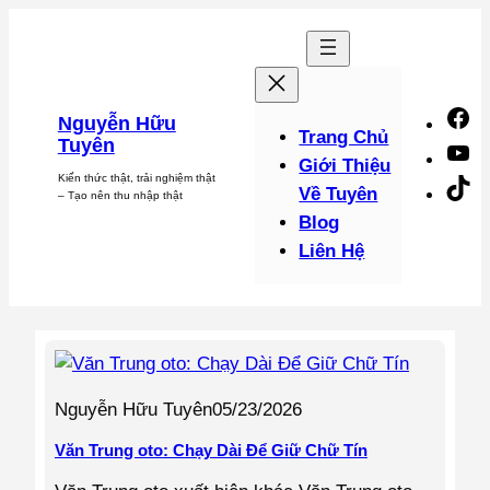
Chuyển
đến
phần
nội
F
Nguyễn Hữu
dung
Trang Chủ
Tuyên
Y
Giới Thiệu
Kiến thức thật, trải nghiệm thật
Ti
Về Tuyên
– Tạo nên thu nhập thật
Blog
Liên Hệ
Nguyễn Hữu Tuyên
05/23/2026
Văn Trung oto: Chạy Dài Để Giữ Chữ Tín