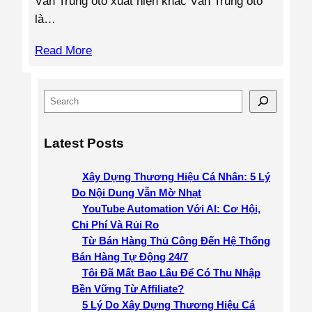
Văn Trung oto xuất hiện khác Văn Trung oto
là…
Read More
S
e
a
Latest Posts
r
c
Xây Dựng Thương Hiệu Cá Nhân: 5 Lý
h
Do Nội Dung Vẫn Mờ Nhạt
YouTube Automation Với AI: Cơ Hội,
Chi Phí Và Rủi Ro
Từ Bán Hàng Thủ Công Đến Hệ Thống
Bán Hàng Tự Động 24/7
Tôi Đã Mất Bao Lâu Để Có Thu Nhập
Bền Vững Từ Affiliate?
5 Lý Do Xây Dựng Thương Hiệu Cá