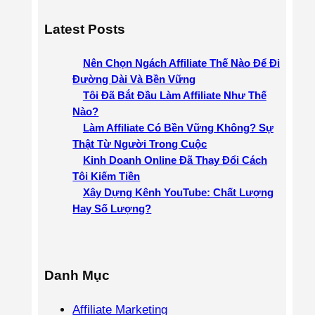
e
a
Latest Posts
r
c
Nên Chọn Ngách Affiliate Thế Nào Để Đi
h
Đường Dài Và Bền Vững
Tôi Đã Bắt Đầu Làm Affiliate Như Thế
Nào?
Làm Affiliate Có Bền Vững Không? Sự
Thật Từ Người Trong Cuộc
Kinh Doanh Online Đã Thay Đổi Cách
Tôi Kiếm Tiền
Xây Dựng Kênh YouTube: Chất Lượng
Hay Số Lượng?
Danh Mục
Affiliate Marketing