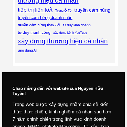
thương hiệu cá nhân
tiếp thị liên kết
truyền cảm hứng
Trung Ô Tô
truyền cảm hứng doanh nhân
truyền cảm hứng thay đổi
tư duy kinh doanh
tư duy thành công
xây dựng kênh YouTube
xây dựng thương hiệu cá nhân
ứng dụng AI
Chào mừng đến với website của Nguyễn Hữu
Tuyên!
Trang web được xây dựng nhằm chia sẻ kiến
thức thực chiến, kinh nghiệm cá nhân sau hơn
7 năm chinh chiến trong lĩnh vực kinh doanh
online, MMO, Affiliate Marketing. Tại đây, bạn