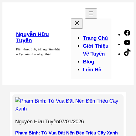
Chuyển
đến
phần
nội
F
Nguyễn Hữu
dung
Trang Chủ
Tuyên
Y
Giới Thiệu
Kiến thức thật, trải nghiệm thật
Ti
Về Tuyên
– Tạo nên thu nhập thật
Blog
Liên Hệ
Nguyễn Hữu Tuyên
07/01/2026
Phạm Bình: Từ Vua Đất Nền Đến Triệu Cây Xanh