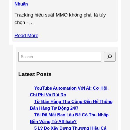
Nhuận
Tracking hiệu suất MMO không phải là tùy
chọn –…
Read More
S
e
a
Latest Posts
r
c
YouTube Automation Với AI: Cơ Hội,
h
Chi Phí Và Rủi Ro
Từ Bán Hàng Thủ Công Đến Hệ Thống
Bán Hàng Tự Động 24/7
Tôi Đã Mất Bao Lâu Để Có Thu Nhập
Bền Vững Từ Affiliate?
5 Lý Do Xây Dựng Thương Hiệu Cá