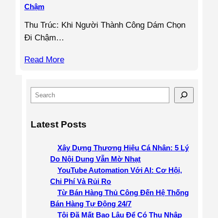
Chậm
Thu Trúc: Khi Người Thành Công Dám Chọn
Đi Chậm…
Read More
S
e
a
Latest Posts
r
c
Xây Dựng Thương Hiệu Cá Nhân: 5 Lý
h
Do Nội Dung Vẫn Mờ Nhạt
YouTube Automation Với AI: Cơ Hội,
Chi Phí Và Rủi Ro
Từ Bán Hàng Thủ Công Đến Hệ Thống
Bán Hàng Tự Động 24/7
Tôi Đã Mất Bao Lâu Để Có Thu Nhập