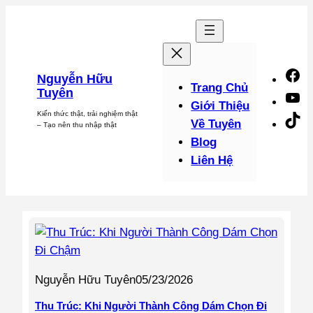
Chuyển
đến
phần
nội
F
Nguyễn Hữu
dung
Trang Chủ
Tuyên
Y
Giới Thiệu
Kiến thức thật, trải nghiệm thật
Ti
Về Tuyên
– Tạo nên thu nhập thật
Blog
Liên Hệ
Nguyễn Hữu Tuyên
05/23/2026
Thu Trúc: Khi Người Thành Công Dám Chọn Đi