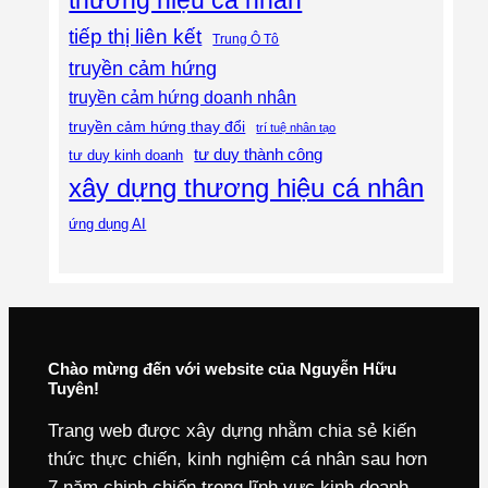
tiếp thị liên kết
Trung Ô Tô
truyền cảm hứng
truyền cảm hứng doanh nhân
truyền cảm hứng thay đổi
trí tuệ nhân tạo
tư duy thành công
tư duy kinh doanh
xây dựng thương hiệu cá nhân
ứng dụng AI
Chào mừng đến với website của Nguyễn Hữu
Tuyên!
Trang web được xây dựng nhằm chia sẻ kiến
thức thực chiến, kinh nghiệm cá nhân sau hơn
7 năm chinh chiến trong lĩnh vực kinh doanh