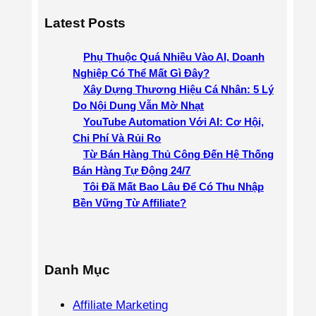
a
Latest Posts
r
c
Phụ Thuộc Quá Nhiều Vào AI, Doanh
h
Nghiệp Có Thể Mất Gì Đây?
Xây Dựng Thương Hiệu Cá Nhân: 5 Lý
Do Nội Dung Vẫn Mờ Nhạt
YouTube Automation Với AI: Cơ Hội,
Chi Phí Và Rủi Ro
Từ Bán Hàng Thủ Công Đến Hệ Thống
Bán Hàng Tự Động 24/7
Tôi Đã Mất Bao Lâu Để Có Thu Nhập
Bền Vững Từ Affiliate?
Danh Mục
Affiliate Marketing