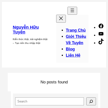
Chuyển
đến
phần
nội
F
Nguyễn Hữu
dung
Trang Chủ
Tuyên
Y
Giới Thiệu
Kiến thức thật, trải nghiệm thật
Ti
Về Tuyên
– Tạo nên thu nhập thật
Blog
Liên Hệ
No posts found
S
e