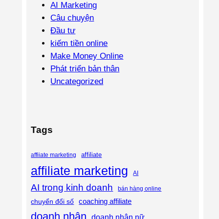
AI Marketing
Câu chuyện
Đầu tư
kiếm tiền online
Make Money Online
Phát triển bản thân
Uncategorized
Tags
affiliate
affiiate marketing
affiliate marketing
AI
AI trong kinh doanh
bán hàng online
coaching affiliate
chuyển đổi số
doanh nhân
doanh nhân nữ