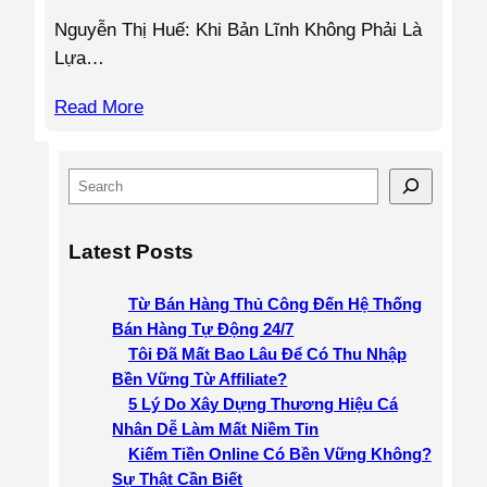
Nguyễn Thị Huế: Khi Bản Lĩnh Không Phải Là
Lựa…
Read More
S
e
a
Latest Posts
r
c
Từ Bán Hàng Thủ Công Đến Hệ Thống
h
Bán Hàng Tự Động 24/7
Tôi Đã Mất Bao Lâu Để Có Thu Nhập
Bền Vững Từ Affiliate?
5 Lý Do Xây Dựng Thương Hiệu Cá
Nhân Dễ Làm Mất Niềm Tin
Kiếm Tiền Online Có Bền Vững Không?
Sự Thật Cần Biết