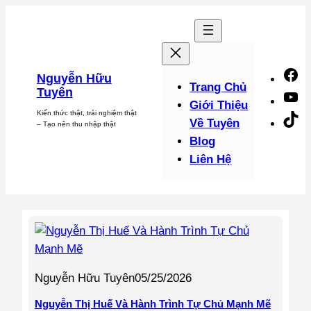
Chuyển
đến
phần
nội
F
Nguyễn Hữu
dung
Trang Chủ
Tuyên
Y
Giới Thiệu
Kiến thức thật, trải nghiệm thật
Ti
Về Tuyên
– Tạo nên thu nhập thật
Blog
Liên Hệ
Nguyễn Hữu Tuyên
05/25/2026
Nguyễn Thị Huế Và Hành Trình Tự Chủ Mạnh Mẽ