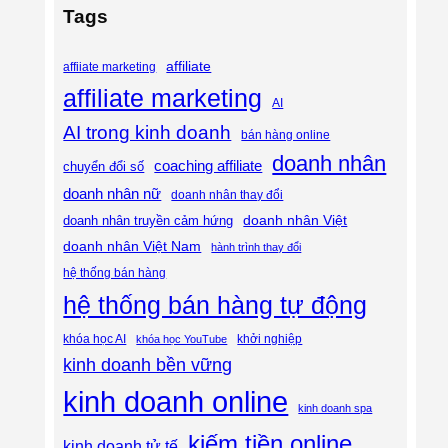
Tags
affiliate
affiiate marketing
affiliate marketing
AI
AI trong kinh doanh
bán hàng online
doanh nhân
coaching affiliate
chuyển đổi số
doanh nhân nữ
doanh nhân thay đổi
doanh nhân Việt
doanh nhân truyền cảm hứng
doanh nhân Việt Nam
hành trình thay đổi
hệ thống bán hàng
hệ thống bán hàng tự động
khóa học AI
khóa học YouTube
khởi nghiệp
kinh doanh bền vững
kinh doanh online
kinh doanh spa
kiếm tiền online
kinh doanh tử tế