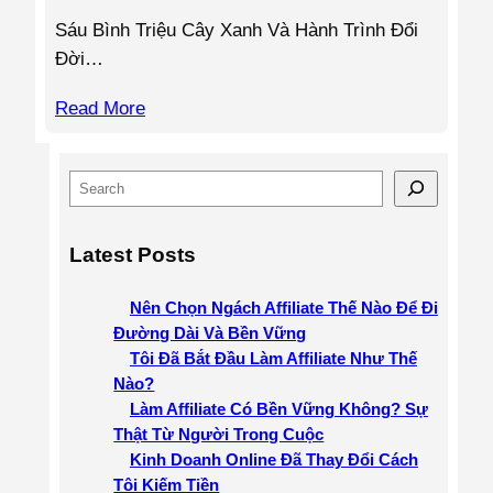
Sáu Bình Triệu Cây Xanh Và Hành Trình Đổi
Đời…
Read More
S
e
a
Latest Posts
r
c
Nên Chọn Ngách Affiliate Thế Nào Để Đi
h
Đường Dài Và Bền Vững
Tôi Đã Bắt Đầu Làm Affiliate Như Thế
Nào?
Làm Affiliate Có Bền Vững Không? Sự
Thật Từ Người Trong Cuộc
Kinh Doanh Online Đã Thay Đổi Cách
Tôi Kiếm Tiền