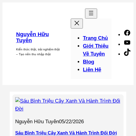
Chuyển
đến
phần
nội
F
Nguyễn Hữu
dung
Trang Chủ
Tuyên
Y
Giới Thiệu
Kiến thức thật, trải nghiệm thật
Ti
Về Tuyên
– Tạo nên thu nhập thật
Blog
Liên Hệ
Nguyễn Hữu Tuyên
05/22/2026
Sáu Bình Triệu Cây Xanh Và Hành Trình Đổi Đời