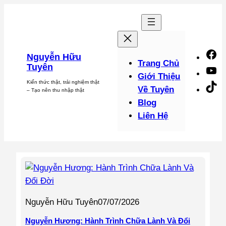
Chuyển
đến
phần
nội
F
Nguyễn Hữu
dung
Trang Chủ
Tuyên
Y
Giới Thiệu
Kiến thức thật, trải nghiệm thật
Ti
Về Tuyên
– Tạo nên thu nhập thật
Blog
Liên Hệ
Nguyễn Hữu Tuyên
07/07/2026
Nguyễn Hương: Hành Trình Chữa Lành Và Đổi