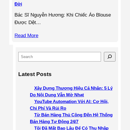
Đời
Bác Sĩ Nguyễn Hương: Khi Chiếc Áo Blouse
Được Dệt…
Read More
S
e
a
Latest Posts
r
c
Xây Dựng Thương Hiệu Cá Nhân: 5 Lý
h
Do Nội Dung Vẫn Mờ Nhạt
YouTube Automation Với AI: Cơ Hội,
Chi Phí Và Rủi Ro
Từ Bán Hàng Thủ Công Đến Hệ Thống
Bán Hàng Tự Động 24/7
Tôi Đã Mất Bao Lâu Để Có Thu Nhập