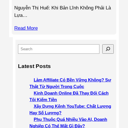
Nguyễn Thị Huế: Khi Bản Lĩnh Không Phải Là
Lựa…
Read More
S
e
a
Latest Posts
r
c
Làm Affiliate Có Bền Vững Không? Sự
h
Thật Từ Người Trong Cuộc
Kinh Doanh Online Đã Thay Đổi Cách
Tôi Kiếm Tiền
Xây Dựng Kênh YouTube: Chất Lượng
Hay Số Lượng?
Phụ Thuộc Quá Nhiều Vào AI, Doanh
Nghiệp Có Thể Mất Gì Đây?