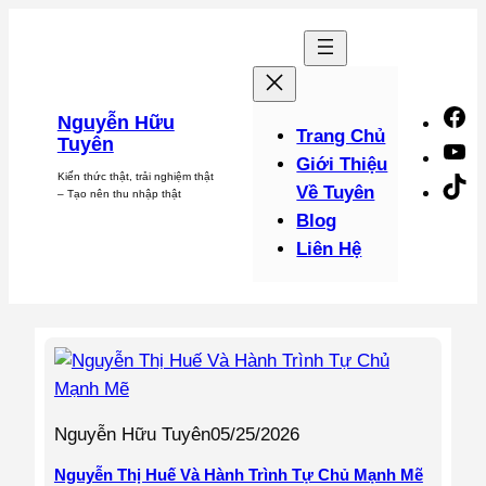
Chuyển
đến
phần
nội
F
Nguyễn Hữu
dung
Trang Chủ
Tuyên
Y
Giới Thiệu
Kiến thức thật, trải nghiệm thật
Ti
Về Tuyên
– Tạo nên thu nhập thật
Blog
Liên Hệ
Nguyễn Hữu Tuyên
05/25/2026
Nguyễn Thị Huế Và Hành Trình Tự Chủ Mạnh Mẽ