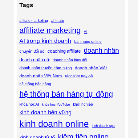
Tags
affiliate
affiiate marketing
affiliate marketing
AI
AI trong kinh doanh
bán hàng online
doanh nhân
coaching affiliate
chuyển đổi số
doanh nhân nữ
doanh nhân thay đổi
doanh nhân Việt
doanh nhân truyền cảm hứng
doanh nhân Việt Nam
hành trình thay đổi
hệ thống bán hàng
hệ thống bán hàng tự động
khóa học AI
khóa học YouTube
khởi nghiệp
kinh doanh bền vững
kinh doanh online
kinh doanh spa
kiếm tiền online
kinh doanh tử tế