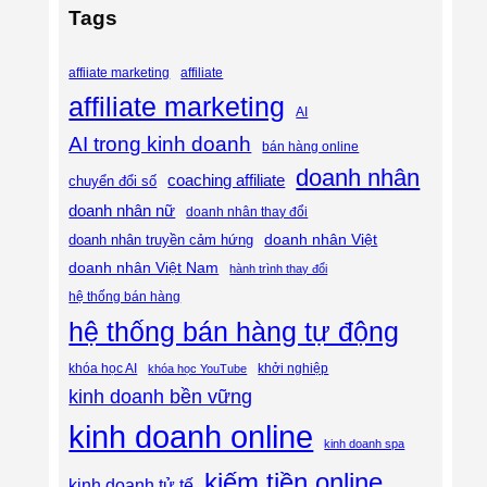
Tags
affiliate
affiiate marketing
affiliate marketing
AI
AI trong kinh doanh
bán hàng online
doanh nhân
coaching affiliate
chuyển đổi số
doanh nhân nữ
doanh nhân thay đổi
doanh nhân Việt
doanh nhân truyền cảm hứng
doanh nhân Việt Nam
hành trình thay đổi
hệ thống bán hàng
hệ thống bán hàng tự động
khóa học AI
khóa học YouTube
khởi nghiệp
kinh doanh bền vững
kinh doanh online
kinh doanh spa
kiếm tiền online
kinh doanh tử tế