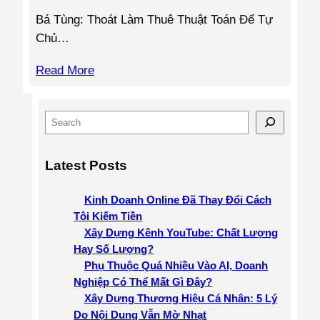
Bá Tùng: Thoát Làm Thuê Thuật Toán Để Tự
Chủ…
Read More
S
e
a
Latest Posts
r
c
Kinh Doanh Online Đã Thay Đổi Cách
h
Tôi Kiếm Tiền
Xây Dựng Kênh YouTube: Chất Lượng
Hay Số Lượng?
Phụ Thuộc Quá Nhiều Vào AI, Doanh
Nghiệp Có Thể Mất Gì Đây?
Xây Dựng Thương Hiệu Cá Nhân: 5 Lý
Do Nội Dung Vẫn Mờ Nhạt