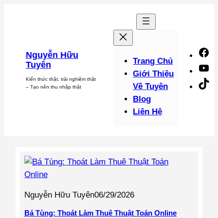
Chuyển
đến
phần
nội
F
Nguyễn Hữu
dung
Trang Chủ
Tuyên
Y
Giới Thiệu
Kiến thức thật, trải nghiệm thật
Ti
Về Tuyên
– Tạo nên thu nhập thật
Blog
Liên Hệ
Nguyễn Hữu Tuyên
06/29/2026
Bá Tùng: Thoát Làm Thuê Thuật Toán Online