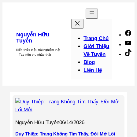
Chuyển
đến
phần
nội
F
Nguyễn Hữu
dung
Trang Chủ
Tuyên
Y
Giới Thiệu
Kiến thức thật, trải nghiệm thật
Ti
Về Tuyên
– Tạo nên thu nhập thật
Blog
Liên Hệ
Nguyễn Hữu Tuyên
06/14/2026
Duy Thiệp: Trang Không Tìm Thấy, Đời Mở Lối