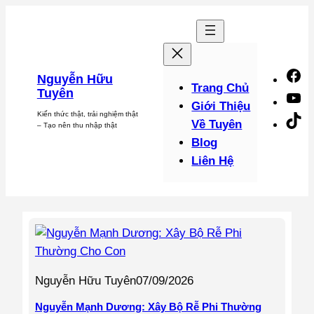
Chuyển
đến
phần
nội
F
Nguyễn Hữu
dung
Trang Chủ
Tuyên
Y
Giới Thiệu
Kiến thức thật, trải nghiệm thật
Ti
Về Tuyên
– Tạo nên thu nhập thật
Blog
Liên Hệ
Nguyễn Hữu Tuyên
07/09/2026
Nguyễn Mạnh Dương: Xây Bộ Rễ Phi Thường