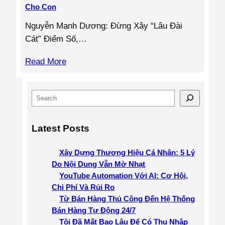
Cho Con
Nguyễn Mạnh Dương: Đừng Xây “Lâu Đài
Cát” Điểm Số,…
Read More
S
e
a
Latest Posts
r
c
Xây Dựng Thương Hiệu Cá Nhân: 5 Lý
h
Do Nội Dung Vẫn Mờ Nhạt
YouTube Automation Với AI: Cơ Hội,
Chi Phí Và Rủi Ro
Từ Bán Hàng Thủ Công Đến Hệ Thống
Bán Hàng Tự Động 24/7
Tôi Đã Mất Bao Lâu Để Có Thu Nhập