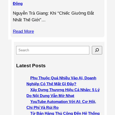
Động
Nguyễn Trà Giang: Khi “Chiếc Giường Đắt
Nhất Thế Giới”…
Read More
S
e
a
Latest Posts
r
c
Phụ Thuộc Quá Nhiều Vào AI, Doanh
h
Nghiệp Có Thể Mất Gì Đây?
Xây Dựng Thương Hiệu Cá Nhân: 5 Lý
Do Nội Dung Vẫn Mờ Nhạt
YouTube Automation Với AI: Cơ Hội,
Chi Phí Và Rủi Ro
Từ Bán Hàng Thủ Công Đến Hệ Thống