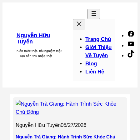
Chuyển
đến
phần
nội
F
Nguyễn Hữu
dung
Trang Chủ
Tuyên
Y
Giới Thiệu
Kiến thức thật, trải nghiệm thật
Ti
Về Tuyên
– Tạo nên thu nhập thật
Blog
Liên Hệ
Nguyễn Hữu Tuyên
05/27/2026
Nguyễn Trà Giang: Hành Trình Sức Khỏe Chủ