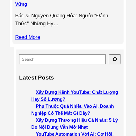
Vững
Bác sĩ Nguyễn Quang Hòa: Người “Đánh
Thức” Những Hy…
Read More
S
e
a
Latest Posts
r
c
Xây Dựng Kênh YouTube: Chất Lượng
h
Hay Số Lượng?
Phụ Thuộc Quá Nhiều Vào AI, Doanh
Nghiệp Có Thể Mất Gì Đây?
Xây Dựng Thương Hiệu Cá Nhân: 5 Lý
Do Nội Dung Vẫn Mờ Nhạt
YouTube Automation Với AI: Cơ Hội,