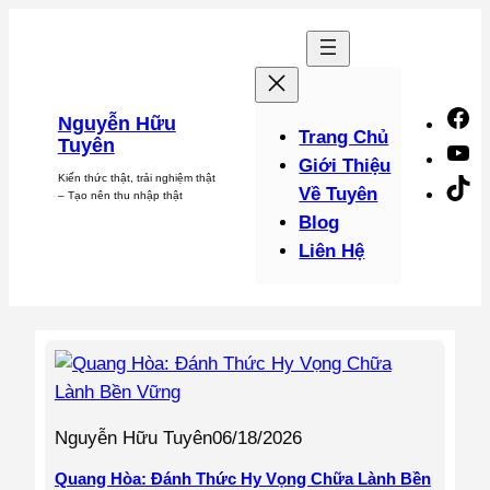
Chuyển
đến
phần
nội
F
Nguyễn Hữu
dung
Trang Chủ
Tuyên
Y
Giới Thiệu
Kiến thức thật, trải nghiệm thật
Ti
Về Tuyên
– Tạo nên thu nhập thật
Blog
Liên Hệ
Nguyễn Hữu Tuyên
06/18/2026
Quang Hòa: Đánh Thức Hy Vọng Chữa Lành Bền