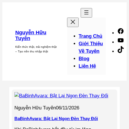
Chuyển
đến
phần
nội
F
Nguyễn Hữu
dung
Trang Chủ
Tuyên
Y
Giới Thiệu
Kiến thức thật, trải nghiệm thật
Ti
Về Tuyên
– Tạo nên thu nhập thật
Blog
Liên Hệ
Nguyễn Hữu Tuyên
06/11/2026
BaBinhAvara: Bật Lại Ngọn Đèn Thay Đổi