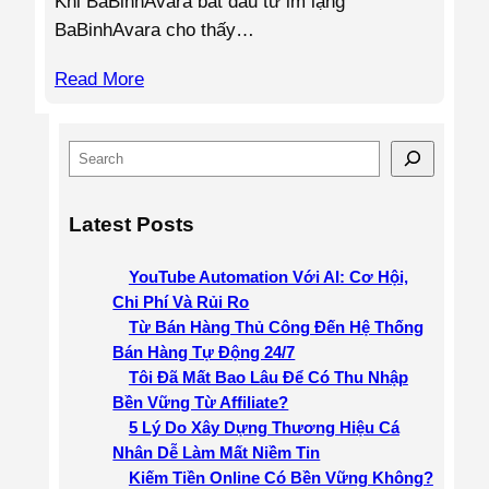
Khi BaBinhAvara bắt đầu từ im lặng
BaBinhAvara cho thấy…
Read More
S
e
a
Latest Posts
r
c
YouTube Automation Với AI: Cơ Hội,
h
Chi Phí Và Rủi Ro
Từ Bán Hàng Thủ Công Đến Hệ Thống
Bán Hàng Tự Động 24/7
Tôi Đã Mất Bao Lâu Để Có Thu Nhập
Bền Vững Từ Affiliate?
5 Lý Do Xây Dựng Thương Hiệu Cá
Nhân Dễ Làm Mất Niềm Tin
Kiếm Tiền Online Có Bền Vững Không?