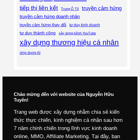
tiếp thị liên kết
truyền cảm hứng
Trung Ô Tô
truyền cảm hứng doanh nhân
truyền cảm hứng thay đổi
tư duy kinh doanh
tư duy thành công
xây dựng kênh YouTube
xây dựng thương hiệu cá nhân
ứng dụng AI
Chào mừng đến với website của Nguyễn Hữu
Tuyên!
Trang web được xây dựng nhằm chia sẻ kiến
thức thực chiến, kinh nghiệm cá nhân sau hơn
7 năm chinh chiến trong lĩnh vực kinh doanh
online, MMO, Affiliate Marketing. Tại đây, bạn