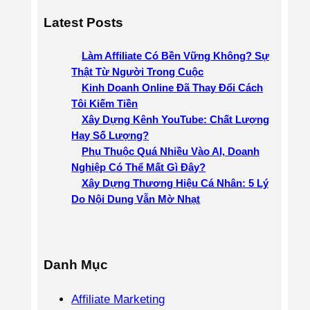
a
Latest Posts
r
c
Làm Affiliate Có Bền Vững Không? Sự
h
Thật Từ Người Trong Cuộc
Kinh Doanh Online Đã Thay Đổi Cách
Tôi Kiếm Tiền
Xây Dựng Kênh YouTube: Chất Lượng
Hay Số Lượng?
Phụ Thuộc Quá Nhiều Vào AI, Doanh
Nghiệp Có Thể Mất Gì Đây?
Xây Dựng Thương Hiệu Cá Nhân: 5 Lý
Do Nội Dung Vẫn Mờ Nhạt
Danh Mục
Affiliate Marketing