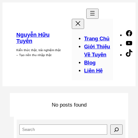
Chuyển
đến
phần
nội
F
Nguyễn Hữu
dung
Trang Chủ
Tuyên
Y
Giới Thiệu
Kiến thức thật, trải nghiệm thật
Ti
Về Tuyên
– Tạo nên thu nhập thật
Blog
Liên Hệ
No posts found
S
e