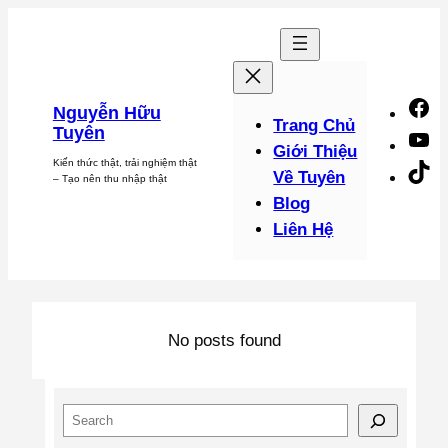
Chuyển
đến
phần
nội
F
Nguyễn Hữu
dung
Trang Chủ
Tuyên
Y
Giới Thiệu
Kiến thức thật, trải nghiệm thật
Ti
Về Tuyên
– Tạo nên thu nhập thật
Blog
Liên Hệ
No posts found
S
e