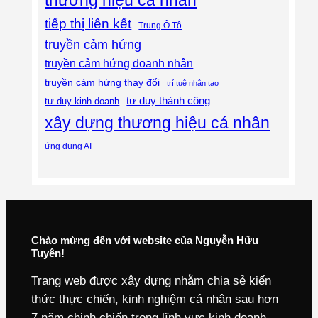
tiếp thị liên kết
Trung Ô Tô
truyền cảm hứng
truyền cảm hứng doanh nhân
truyền cảm hứng thay đổi
trí tuệ nhân tạo
tư duy thành công
tư duy kinh doanh
xây dựng thương hiệu cá nhân
ứng dụng AI
Chào mừng đến với website của Nguyễn Hữu
Tuyên!
Trang web được xây dựng nhằm chia sẻ kiến
thức thực chiến, kinh nghiệm cá nhân sau hơn
7 năm chinh chiến trong lĩnh vực kinh doanh