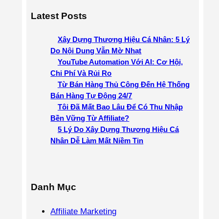
a
Latest Posts
r
c
Xây Dựng Thương Hiệu Cá Nhân: 5 Lý
h
Do Nội Dung Vẫn Mờ Nhạt
YouTube Automation Với AI: Cơ Hội,
Chi Phí Và Rủi Ro
Từ Bán Hàng Thủ Công Đến Hệ Thống
Bán Hàng Tự Động 24/7
Tôi Đã Mất Bao Lâu Để Có Thu Nhập
Bền Vững Từ Affiliate?
5 Lý Do Xây Dựng Thương Hiệu Cá
Nhân Dễ Làm Mất Niềm Tin
Danh Mục
Affiliate Marketing