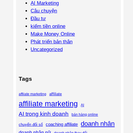
AI Marketing
Câu chuyện
Đầu tư
kiếm tiền online
Make Money Online
Phát triển bản thân
Uncategorized
Tags
affiliate
affiiate marketing
affiliate marketing
AI
AI trong kinh doanh
bán hàng online
doanh nhân
coaching affiliate
chuyển đổi số
doanh nhân nữ
doanh nhân thay đổi