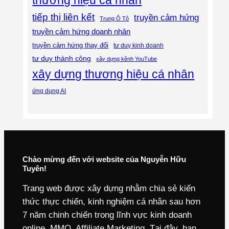
thương hiệu cá nhân
tiếp thị liên kết
truyền cảm hứng
Trung Ô Tô
truyền cảm hứng doanh nhân
truyền cảm hứng thay đổi
tư duy kinh doanh
tư duy thành công
xây dựng kênh YouTube
xây dựng thương hiệu cá nhân
ứng dụng AI
Chào mừng đến với website của Nguyễn Hữu
Tuyên!
Trang web được xây dựng nhằm chia sẻ kiến
thức thực chiến, kinh nghiệm cá nhân sau hơn
7 năm chinh chiến trong lĩnh vực kinh doanh
online, MMO, Affiliate Marketing. Tại đây, bạn