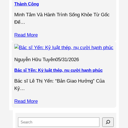
Thành Công
Minh Tâm Và Hành Trình Sống Khỏe Từ Gốc
Để…
Read More
Nguyễn Hữu Tuyên
05/31/2026
Bác sĩ Yến: Kỷ luật thép, nụ cười hạnh phúc
Bác sĩ Lê Thị Yến: “Bản Giao Hưởng” Của
Kỷ…
Read More
S