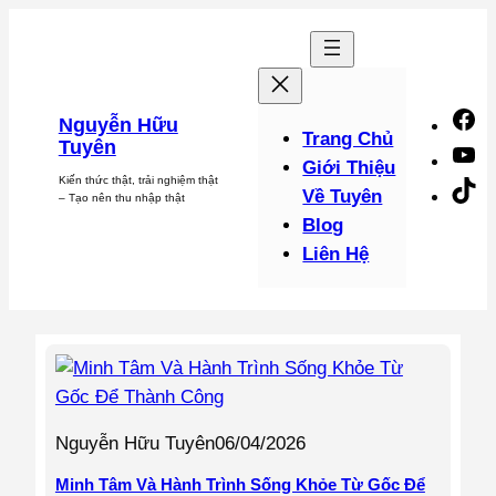
Chuyển
đến
phần
nội
F
Nguyễn Hữu
dung
Trang Chủ
Tuyên
Y
Giới Thiệu
Kiến thức thật, trải nghiệm thật
Ti
Về Tuyên
– Tạo nên thu nhập thật
Blog
Liên Hệ
Nguyễn Hữu Tuyên
06/04/2026
Minh Tâm Và Hành Trình Sống Khỏe Từ Gốc Để