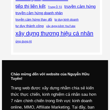
tiếp thị liên kết
truyền cảm hứng
Trung Ô Tô
truyền cảm hứng doanh nhân
truyền cảm hứng thay đổi
tư duy kinh doanh
tư duy thành công
xây dựng kênh YouTube
xây dựng thương hiệu cá nhân
ứng dụng AI
Chào mừng đến với website của Nguyễn Hữu
Tuyên!
Trang web được xây dựng nhằm chia sẻ kiến
thức thực chiến, kinh nghiệm cá nhân sau hơn
7 năm chinh chiến trong lĩnh vực kinh doanh
online, MMO, Affiliate Marketing. Tại đây, bạn