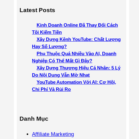
a
Latest Posts
r
c
Kinh Doanh Online Đã Thay Đổi Cách
h
Tôi Kiếm Tiền
Xây Dựng Kênh YouTube: Chất Lượng
Hay Số Lượng?
Phụ Thuộc Quá Nhiều Vào AI, Doanh
Nghiệp Có Thể Mất Gì Đây?
Xây Dựng Thương Hiệu Cá Nhân: 5 Lý
Do Nội Dung Vẫn Mờ Nhạt
YouTube Automation Với AI: Cơ Hội,
Chi Phí Và Rủi Ro
Danh Mục
Affiliate Marketing