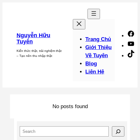
Chuyển
đến
phần
nội
F
Nguyễn Hữu
dung
Trang Chủ
Tuyên
Y
Giới Thiệu
Kiến thức thật, trải nghiệm thật
Ti
Về Tuyên
– Tạo nên thu nhập thật
Blog
Liên Hệ
No posts found
S
e